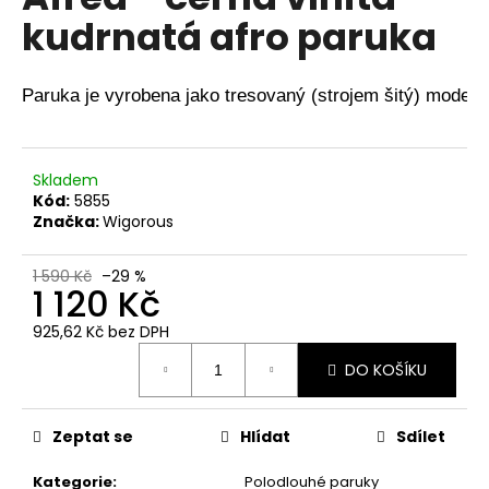
je
a
kudrnatá afro paruka
0,0
z
j
5
í
hvězdiček.
Paruka je vyrobena jako tresovaný (strojem šitý) model 
t
?
Skladem
Kód:
5855
Značka:
Wigorous
HLEDAT
1 590 Kč
–29 %
1 120 Kč
925,62 Kč bez DPH
D
Měrná
o
DO KOŠÍKU
cena:
p
o
Zeptat se
Hlídat
Sdílet
r
u
Kategorie
:
Polodlouhé paruky