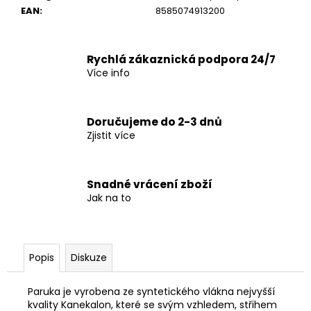
č
EAN
:
8585074913200
u
j
e
Rychlá zákaznická podpora 24/7
m
Více info
e
Doručujeme do 2-3 dnů
Zjistit více
Snadné vrácení zboží
Jak na to
Popis
Diskuze
Paruka je vyrobena ze syntetického vlákna nejvyšší
kvality Kanekalon, které se svým vzhledem, střihem