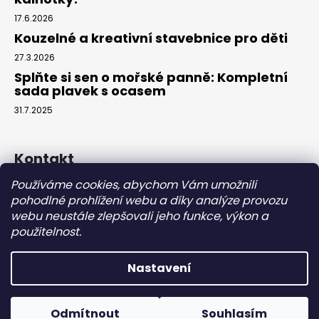
17.6.2026
Kouzelné a kreativní stavebnice pro děti
27.3.2026
Splňte si sen o mořské panně: Kompletní
sada plavek s ocasem
31.7.2025
Kontakt
Používáme cookies, abychom Vám umožnili
info
@
eparuky.cz
pohodlné prohlížení webu a díky analýze provozu
+420 734 459 045
webu neustále zlepšovali jeho funkce, výkon a
Náš Facebook
použitelnost.
Nastavení
Vytvořil Shoptet
Copyright 2026
eparuky.cz
. Všechna práva vyhrazena.
Odmítnout
Souhlasím
Upravit nastavení cookies