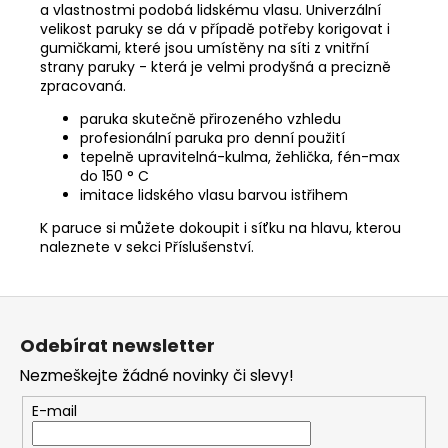
a vlastnostmi podobá lidskému vlasu. Univerzální
velikost paruky se dá v případě potřeby korigovat i
gumičkami, které jsou umístěny na síti z vnitřní
strany paruky - která je velmi prodyšná a precizně
zpracovaná.
paruka skutečně přirozeného vzhledu
profesionální paruka pro denní použití
tepelně upravitelná-kulma, žehlička, fén-max
do 150 ° C
imitace lidského vlasu barvou istřihem
K paruce si můžete dokoupit i síťku na hlavu, kterou
naleznete v sekci
Příslušenství.
Z
á
Odebírat newsletter
p
Nezmeškejte žádné novinky či slevy!
a
t
E-mail
í