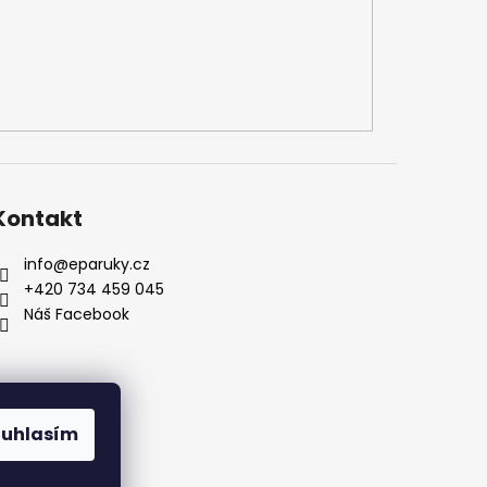
Kontakt
info
@
eparuky.cz
+420 734 459 045
Náš Facebook
ouhlasím