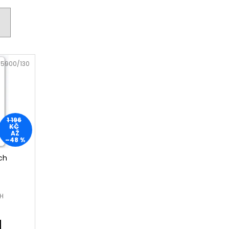
:
5900/130
1 196
KČ
AŽ
–48 %
tch
PH