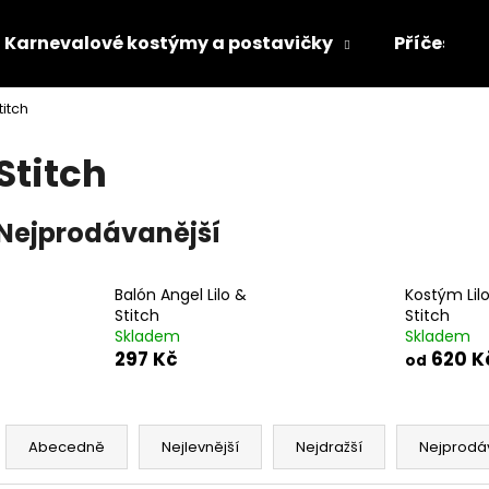
Karnevalové kostýmy a postavičky
Příčesky 
titch
Co potřebujete najít?
Stitch
HLEDAT
Nejprodávanější
Doporučujeme
Balón Angel Lilo &
Kostým Lilo
Stitch
Stitch
Skladem
Skladem
297 Kč
620 K
od
Ř
a
Abecedně
Nejlevnější
Nejdražší
Nejprodá
z