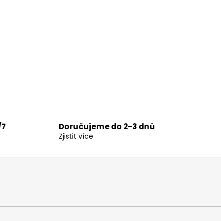
ý
p
i
s
u
/7
Doručujeme do 2-3 dnů
Zjistit více