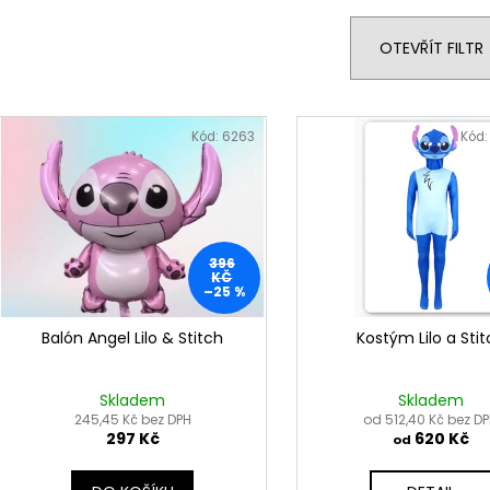
e
n
OTEVŘÍT FILTR
í
p
V
r
ý
Kód:
6263
Kód
o
p
d
i
u
s
k
p
396
t
r
KČ
–25 %
ů
o
d
Balón Angel Lilo & Stitch
Kostým Lilo a Sti
u
k
Skladem
Skladem
t
245,45 Kč bez DPH
od 512,40 Kč bez D
297 Kč
620 Kč
od
ů