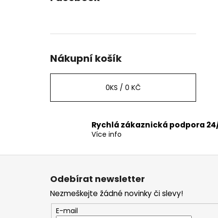
Nákupní košík
0
KS /
0 KČ
Rychlá zákaznická podpora 24
Více info
Z
á
Odebírat newsletter
p
Nezmeškejte žádné novinky či slevy!
a
t
E-mail