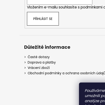
í
Vložením e-mailu souhlasíte s
podmínkami o
PŘIHLÁSIT SE
Důležité informace
Časté dotazy
Doprava a platby
Vrácení zboží
Obchodní podmínky a ochrana osobních údaj
Používáme
umožnili p
analýze pr