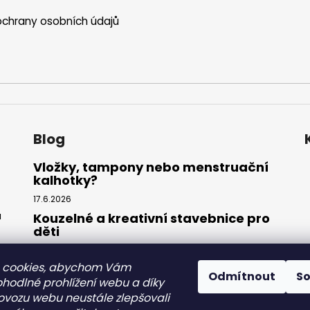
chrany osobních údajů
Blog
Vložky, tampony nebo menstruační
kalhotky?
17.6.2026
ů
Kouzelné a kreativní stavebnice pro
děti
27.3.2026
 cookies, abychom Vám
Splňte si sen o mořské panně:
Odmítnout
S
Kompletní sada plavek s ocasem
ohodlné prohlížení webu a díky
ovozu webu neustále zlepšovali
31.7.2025