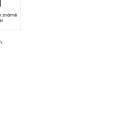
ým známé
CH
m