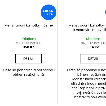
510 KČ
–31 %
Menstruační kalhotky - černé
Menstruační kalhotky 
s nastavitelnou veli
Skladem
Skladem
289,26 Kč bez DPH
317,36 Kč bez DPH
350 Kč
384 Kč
DETAIL
DETAIL
Ciťte se pohodlně a bezpečně i
Ciťte se pohodlně a be
během vašich dnů.
během vašich dn
Menstruační kalhotk
středně silnou menst
Boční zapínání je prak
výjimečná novink
nastavitelnou veliko