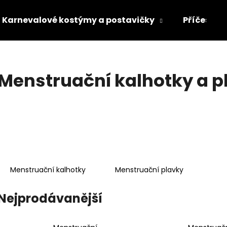
Karnevalové kostýmy a postavičky
Příčesky 
Co potřebujete najít?
Menstruační kalhotky a p
HLEDAT
Doporučujeme
Menstruační kalhotky
Menstruační plavky
Nejprodávanější