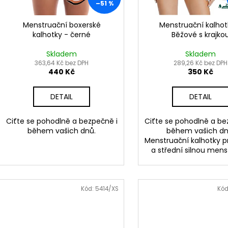
–51 %
ů
o
d
Menstruační boxerské
Menstruační kalhot
kalhotky - černé
Běžové s krajko
u
k
Skladem
Skladem
t
363,64 Kč bez DPH
289,26 Kč bez DPH
440 Kč
350 Kč
ů
DETAIL
DETAIL
Ciťte se pohodlně a bezpečně i
Ciťte se pohodlně a be
během vašich dnů.
během vašich dn
Menstruační kalhotky pr
a střední silnou mens
Kód:
5414/XS
Kód