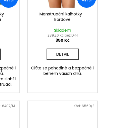
–31 %
–31 %
ky -
Menstruační kalhotky -
u
Bordové
Skladem
289,26 Kč bez DPH
350 Kč
DETAIL
zpečně i
Ciťte se pohodlně a bezpečně i
ů.
během vašich dnů.
o slabší
truaci.
:
6407/M-
Kód:
6569/S