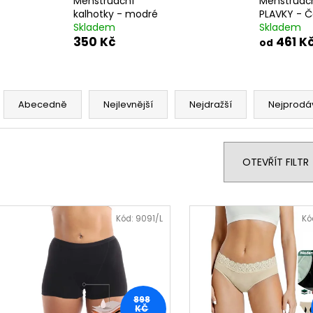
Menstruační
Menstruač
kalhotky - modré
PLAVKY - 
Skladem
Skladem
350 Kč
461 K
od
Ř
a
Abecedně
Nejlevnější
Nejdražší
Nejprodá
z
e
n
OTEVŘÍT FILTR
í
p
V
r
ý
Kód:
9091/L
Kó
o
p
d
i
u
s
k
p
898
t
r
KČ