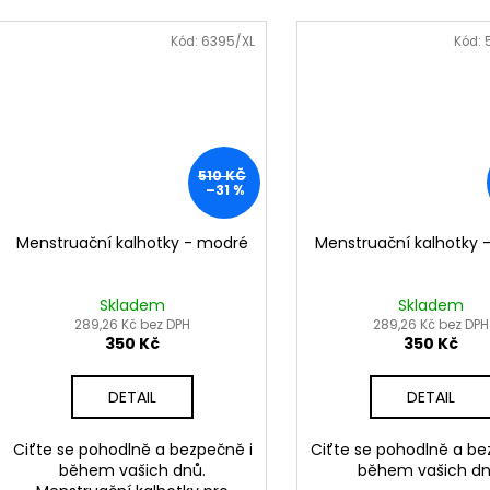
Kód:
6395/XL
Kód:
510 KČ
–31 %
Menstruační kalhotky - modré
Menstruační kalhotky 
Skladem
Skladem
289,26 Kč bez DPH
289,26 Kč bez DPH
350 Kč
350 Kč
DETAIL
DETAIL
Ciťte se pohodlně a bezpečně i
Ciťte se pohodlně a be
během vašich dnů.
během vašich dn