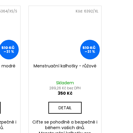
5364/XS/S
Kód:
6392/XL
510 KČ
510 KČ
–31 %
–31 %
- modré
Menstruační kalhotky - růžové
Skladem
289,26 Kč bez DPH
350 Kč
DETAIL
zpečně i
Ciťte se pohodlně a bezpečně i
ů.
během vašich dnů.