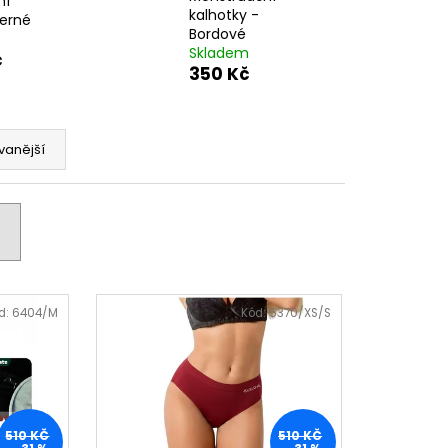
ní
kalhotky -
Černé
Bordové
Skladem
č
350 Kč
vanější
d:
6404/M
Kód:
5370/XS/S
510 KČ
510 KČ