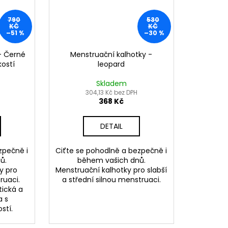
790
530
KČ
KČ
–51 %
–30 %
- Černé
Menstruační kalhotky -
kostí
leopard
Skladem
304,13 Kč bez DPH
368 Kč
DETAIL
zpečně i
Ciťte se pohodlně a bezpečně i
ů.
během vašich dnů.
y pro
Menstruační kalhotky pro slabší
ruaci.
a střední silnou menstruaci.
tická a
a s
stí.