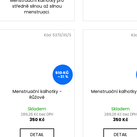
Menstruační kalhotky pro
středně silnou až silnou
menstruaci.
Kód:
5373/XS/S
Kó
510 KČ
–31 %
Menstruační kalhotky -
Menstruační kalhotky 
Růžové
Skladem
Skladem
289,26 Kč bez DPH
289,26 Kč bez DPH
350 Kč
350 Kč
DETAIL
DETAIL