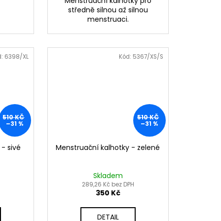
Menstruační kalhotky pro
středně silnou až silnou
menstruaci.
d:
6398/XL
Kód:
5367/XS/S
510 KČ
510 KČ
–31 %
–31 %
- sivé
Menstruační kalhotky - zelené
Skladem
289,26 Kč bez DPH
350 Kč
DETAIL