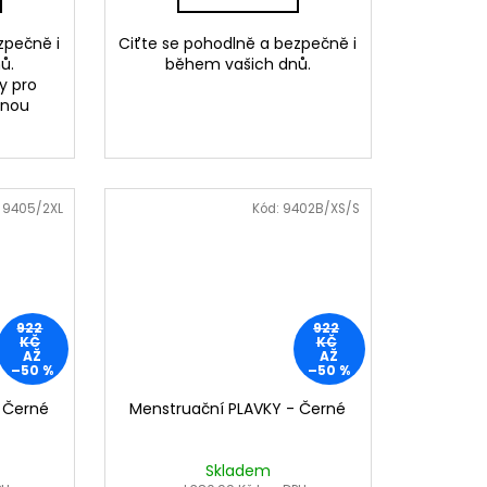
zpečně i
Ciťte se pohodlně a bezpečně i
ů.
během vašich dnů.
y pro
lnou
:
9405/2XL
Kód:
9402B/XS/S
922
922
KČ
KČ
AŽ
AŽ
–50 %
–50 %
 Černé
Menstruační PLAVKY - Černé
Skladem