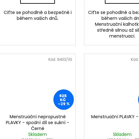
Ciťte se pohodlně a bezpečně i
Ciťte se pohodlně a be
během vašich dnů.
během vašich dn
Menstruační kalhotk
středně silnou až si
menstruaci.
Kód:
9433/XS
Kód
925
KČ
–29 %
Menstruační nepropustné
Menstruační PLAVKY -
PLAVKY - spodní díl se sukní -
Černé
Skladem
Skladem