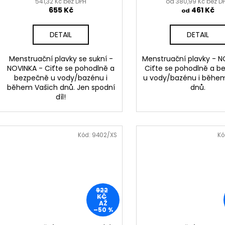
541,32 Kč bez DPH
od 380,99 Kč bez D
655 Kč
461 Kč
od
DETAIL
DETAIL
Menstruační plavky se sukní -
Menstruační plavky - N
NOVINKA - Ciťte se pohodlně a
Ciťte se pohodlně a b
bezpečně u vody/bazénu i
u vody/bazénu i běhe
během Vašich dnů. Jen spodní
dnů.
díl!
Kód:
9402/XS
Kó
922
KČ
AŽ
–50 %