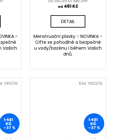
PH
od 380,99 Kč bez DPH
461 Kč
od
DETAIL
OVINKA -
Menstruační plavky - NOVINKA -
ezpečně
Ciťte se pohodlně a bezpečně
m Vašich
u vody/bazénu i během Vašich
dnů.
d:
Y801/XL
Kód:
Y802/XL
1 431
1 431
KČ
KČ
–37 %
–37 %