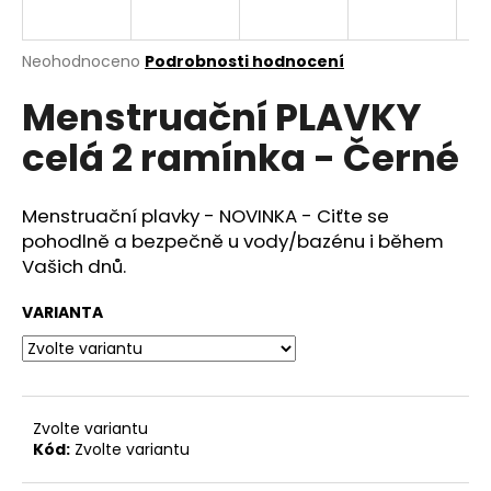
a
j
Průměrné
Neohodnoceno
Podrobnosti hodnocení
í
hodnocení
Menstruační PLAVKY
produktu
t
je
?
celá 2 ramínka - Černé
0,0
z
5
hvězdiček.
Menstruační plavky - NOVINKA - Ciťte se
pohodlně a bezpečně u vody/bazénu i během
HLEDAT
Vašich dnů.
VARIANTA
D
o
p
o
Zvolte variantu
r
Kód:
Zvolte variantu
u