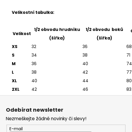
Velikostní tabulka:
1/2 obvodu hrudníku
1/2 obvodu
boků
Velikost
(šířka)
(šířka)
XS
32
36
68
S
34
38
71
M
36
40
74
L
38
42
77
XL
40
44
80
2XL
42
46
83
Z
á
Odebírat newsletter
p
Nezmeškejte žádné novinky či slevy!
a
t
E-mail