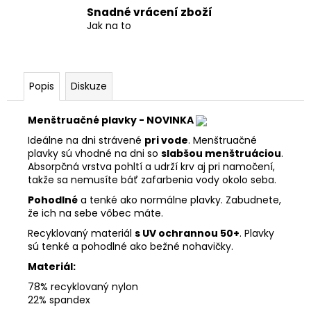
Snadné vrácení zboží
Jak na to
Popis
Diskuze
Menštruačné plavky
- NOVINKA
Ideálne na dni strávené
pri vode
. Menštruačné
plavky sú vhodné na dni so
slabšou menštruáciou
.
Absorpčná vrstva pohltí a udrží krv aj pri namočení,
takže sa nemusíte báť zafarbenia vody okolo seba.
Pohodlné
a tenké ako normálne plavky. Zabudnete,
že ich na sebe vôbec máte.
Recyklovaný materiál
s UV ochrannou 50+
. Plavky
sú tenké a pohodlné ako bežné nohavičky.
Materiál:
78% recyklovaný nylon
22% spandex