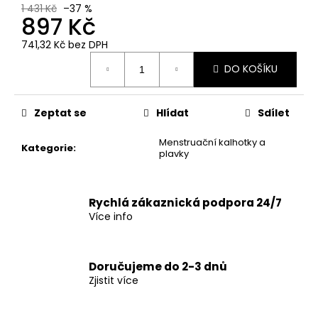
č
1 431 Kč
–37 %
u
897 Kč
j
741,32 Kč bez DPH
e
Měrná
m
DO KOŠÍKU
cena:
e
Zeptat se
Hlídat
Sdílet
Menstruační kalhotky a
Kategorie
:
plavky
Rychlá zákaznická podpora 24/7
Více info
Doručujeme do 2-3 dnů
Zjistit více