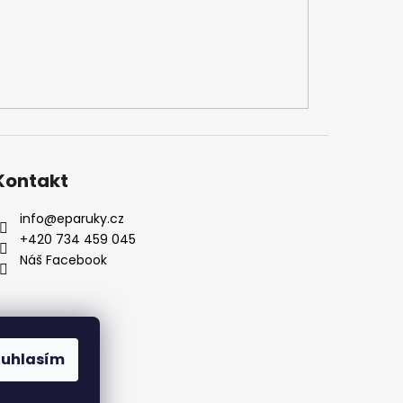
Kontakt
info
@
eparuky.cz
+420 734 459 045
Náš Facebook
ouhlasím