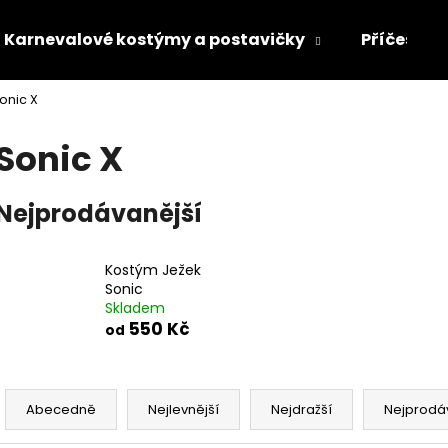
Karnevalové kostýmy a postavičky
Příčesky 
onic X
Co potřebujete najít?
Sonic X
HLEDAT
Nejprodávanější
Doporučujeme
Kostým Ježek
Sonic
Skladem
550 Kč
od
Ř
a
Abecedně
Nejlevnější
Nejdražší
Nejprodá
z