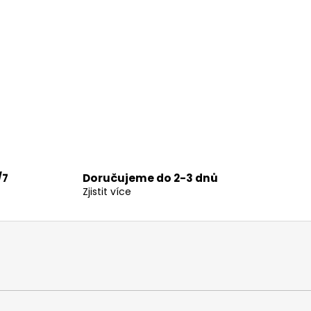
ý
p
i
s
u
/7
Doručujeme do 2-3 dnů
Zjistit více