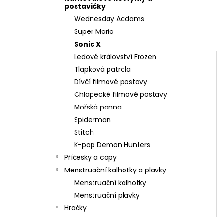
l
postavičky
Wednesday Addams
Super Mario
Sonic X
Ledové království Frozen
Tlapková patrola
Dívčí filmové postavy
Chlapecké filmové postavy
Mořská panna
Spiderman
Stitch
K-pop Demon Hunters
Příčesky a copy
Menstruační kalhotky a plavky
Menstruační kalhotky
Menstruační plavky
Hračky