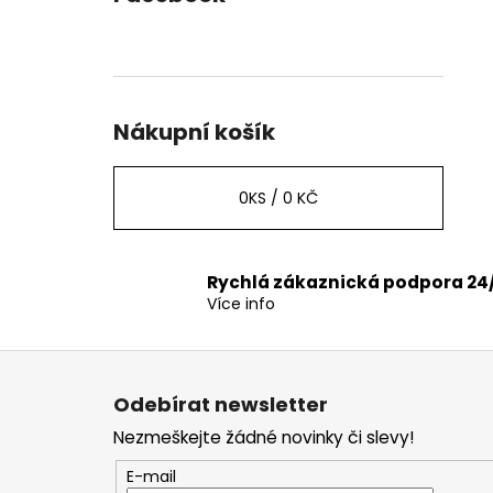
Nákupní košík
0
KS /
0 KČ
Rychlá zákaznická podpora 24
Více info
Z
á
Odebírat newsletter
p
Nezmeškejte žádné novinky či slevy!
a
t
E-mail