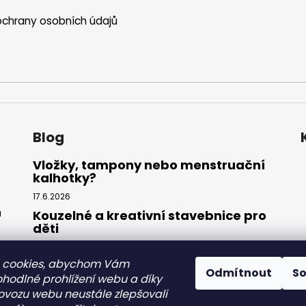
chrany osobních údajů
Blog
Vložky, tampony nebo menstruační
kalhotky?
17.6.2026
ů
Kouzelné a kreativní stavebnice pro
děti
27.3.2026
 cookies, abychom Vám
Splňte si sen o mořské panně:
Odmítnout
S
Kompletní sada plavek s ocasem
ohodlné prohlížení webu a díky
ovozu webu neustále zlepšovali
31.7.2025