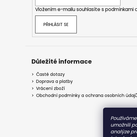
í
Vložením e-mailu souhlasíte s
podmínkami o
PŘIHLÁSIT SE
Důležité informace
Časté dotazy
Doprava a platby
Vrácení zboží
Obchodní podmínky a ochrana osobních údaj
Používáme
umožnili p
analýze pr