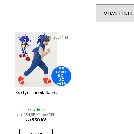
e
n
OTEVŘÍT FILTR
í
p
V
r
ý
Kód:
2877/-M-
o
p
d
i
u
s
k
p
OD
1 300
t
r
KČ
AŽ
ů
o
–61 %
d
Kostým Ježek Sonic
u
k
Skladem
t
od 454,55 Kč bez DPH
550 Kč
od
ů