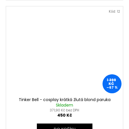
Kód:
12
1 399
KČ
–67 %
Tinker Bell - cosplay krátká žlutá blond paruka
Skladem
371,90 Kč bez DPH
450 Kč