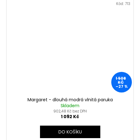
Kód:
713
1 508
KČ
–27 %
Margaret - dlouhá modrá vlnitá paruka
Skladem
902,48 Kč bez DPH
1 092 Kč
DO KOŠÍKU