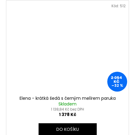
Kód:
512
2 054
KČ
–32 %
Elena - krátká šedá s černým melírem paruka
Skladem
1 138,84 Kč bez DPH
1 378 Kč
DO KOŠÍKU