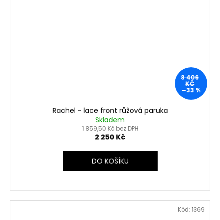
3 406
KČ
–33 %
Rachel - lace front růžová paruka
Skladem
1 859,50 Kč bez DPH
2 250 Kč
DO KOŠÍKU
Kód:
1369