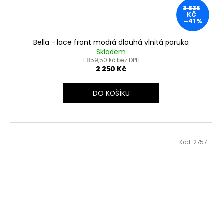
3 835
KČ
–41 %
Bella - lace front modrá dlouhá vlnitá paruka
Skladem
1 859,50 Kč bez DPH
2 250 Kč
DO KOŠÍKU
Kód:
2757