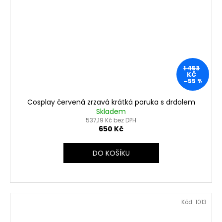
1 453
KČ
–55 %
Cosplay červená zrzavá krátká paruka s drdolem
Skladem
537,19 Kč bez DPH
650 Kč
DO KOŠÍKU
Kód:
1013