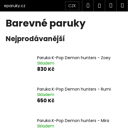
K
Přejít
Hledat
Náku
M
Přihlášen
CZK
eparuky.cz
na
o
obsah
Zpět
Zpět
košík
š
Barevné paruky
í
C
k
Nejprodávanější
o
p
o
Paruka K-Pop Demon hunters - Zoey
t
Skladem
ř
830 Kč
e
b
u
Paruka K-Pop Demon hunters - Rumi
Skladem
j
650 Kč
e
t
e
Paruka K-Pop Demon hunters - Mira
n
Skladem