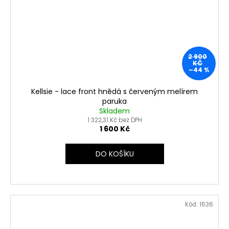
2 900
KČ
–44 %
Kellsie - lace front hnědá s červeným melírem
paruka
Skladem
1 322,31 Kč bez DPH
1 600 Kč
DO KOŠÍKU
Kód:
1636