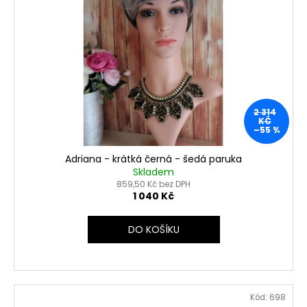
2 314
KČ
–55 %
Adriana - krátká černá - šedá paruka
Skladem
859,50 Kč bez DPH
1 040 Kč
DO KOŠÍKU
Kód:
698