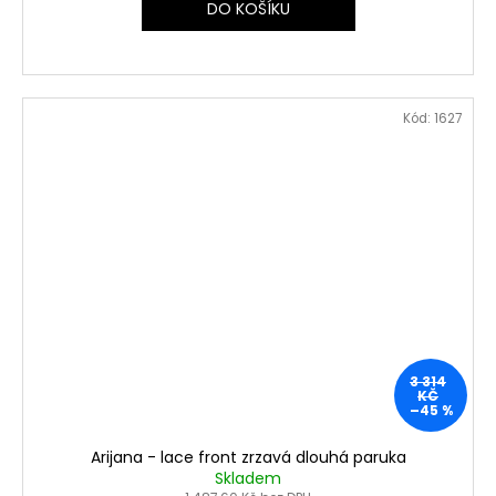
DO KOŠÍKU
Kód:
1627
3 314
KČ
–45 %
Arijana - lace front zrzavá dlouhá paruka
Skladem