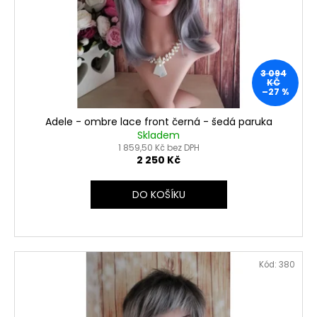
3 094
KČ
–27 %
Adele - ombre lace front černá - šedá paruka
Skladem
1 859,50 Kč bez DPH
2 250 Kč
DO KOŠÍKU
Kód:
380