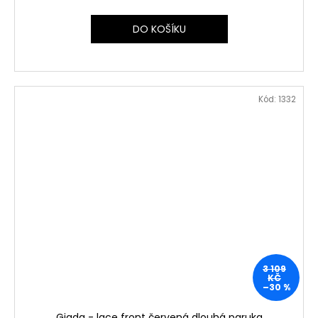
DO KOŠÍKU
Kód:
1332
3 109
KČ
–30 %
Giada - lace front červená dlouhá paruka