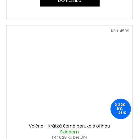
DO KOŠÍKU
Kód:
4599
2 220
KČ
–21 %
Valérie - krátká černá paruka s ofinou
Skladem
1 446,28 Kč bez DPH