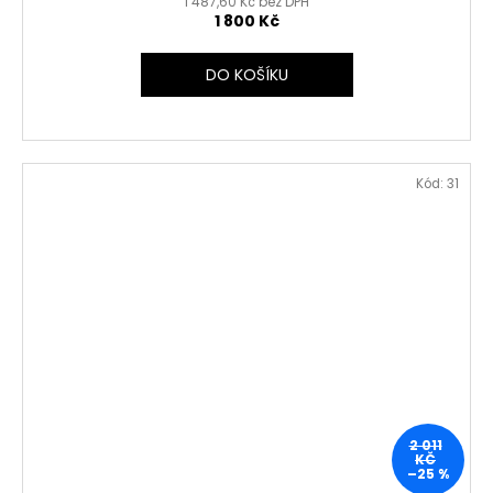
1 487,60 Kč bez DPH
1 800 Kč
DO KOŠÍKU
Kód:
31
2 011
KČ
–25 %