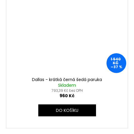
1 540
KČ
–37 %
Dallas - krátká černá šedá paruka
Skladem
793,39 Kč bez DPH
960 Kč
DO KOŠÍKU