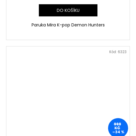
DO KOŠÍKU
Paruka Mira K-pop Demon Hunters
Kód:
6323
999
KČ
–34 %