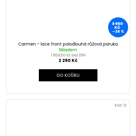
3 650
KČ
–38 %
Carmen - lace front polodlouhá růžová paruka
Skladem
1 859,50 Kč bez DPH
2 250 Kč
DO KOŠÍKU
Kód:
13