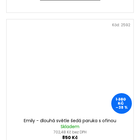
Kód:
2592
1 380
KČ
–38 %
Emily - dlouhá světle šedá paruka s ofinou
Skladem
702,48 Kč bez DPH
850 Kč