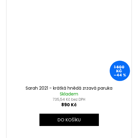
1 600
KČ
–44 %
Sarah 2021 - krátká hnědá zrzavá paruka
Skladem
735,54 Kč bez DPH
890 Kč
DO KOŠÍKU