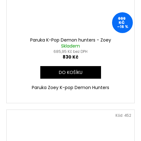
999
KČ
–16 %
Paruka K-Pop Demon hunters - Zoey
Skladem
685,95 Kč bez DPH
830 Kč
DO KOŠÍKU
Paruka Zoey K-pop Demon Hunters
Kód:
452