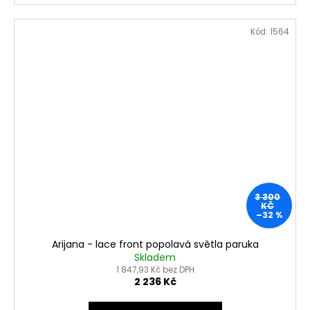
Kód:
1564
3 300
KČ
–32 %
Arijana - lace front popolavá světla paruka
Skladem
1 847,93 Kč bez DPH
2 236 Kč