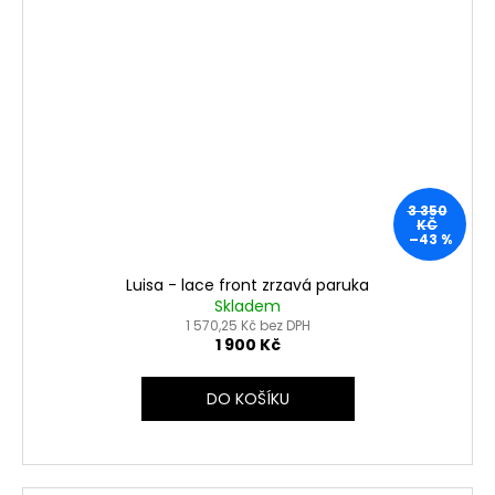
3 350
KČ
–43 %
Luisa - lace front zrzavá paruka
Skladem
1 570,25 Kč bez DPH
1 900 Kč
DO KOŠÍKU