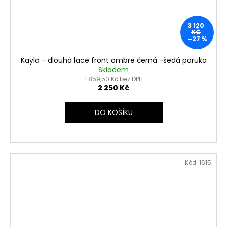
3 120
KČ
–27 %
Kayla - dlouhá lace front ombre černá -šedá paruka
Skladem
1 859,50 Kč bez DPH
2 250 Kč
DO KOŠÍKU
Kód:
1615