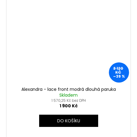
3 120
KČ
–39 %
Alexandra - lace front modrá dlouhá paruka
Skladem
1 570,25 Kč bez DPH
1 900 Kč
DO KOŠÍKU