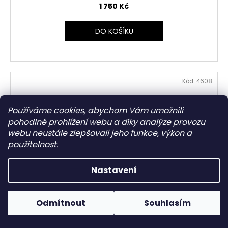
1 750 Kč
DO KOŠÍKU
Kód:
4608
Používáme cookies, abychom Vám umožnili
pohodlné prohlížení webu a díky analýze provozu
webu neustále zlepšovali jeho funkce, výkon a
použitelnost.
Nastavení
Odmítnout
Souhlasím
2 220
KČ
–21 %