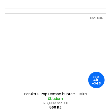
Kód:
6317
990
KČ
–34 %
Paruka K-Pop Demon hunters - Mira
Skladem
537,19 Kč bez DPH
650 Kč