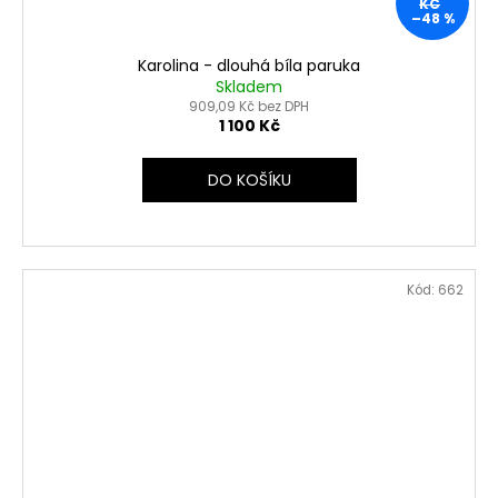
KČ
–48 %
Karolina - dlouhá bíla paruka
Skladem
909,09 Kč bez DPH
1 100 Kč
DO KOŠÍKU
Kód:
662