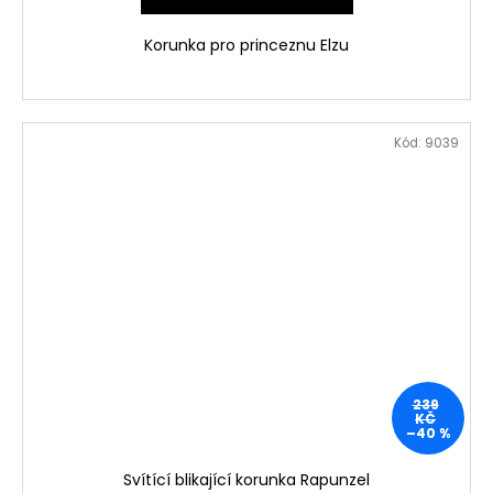
Korunka pro princeznu Elzu
Kód:
9039
239
KČ
–40 %
Svítící blikající korunka Rapunzel