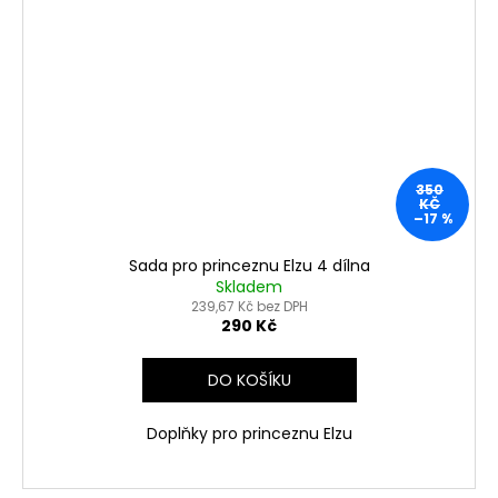
350
KČ
–17 %
Sada pro princeznu Elzu 4 dílna
Skladem
239,67 Kč bez DPH
290 Kč
DO KOŠÍKU
Doplňky pro princeznu Elzu