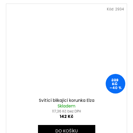
Kód:
2934
239
KČ
–40 %
Svítící blikající korunka Elza
Skladem
117,36 Kč bez DPH
142 Kč
DO KOŠÍKU