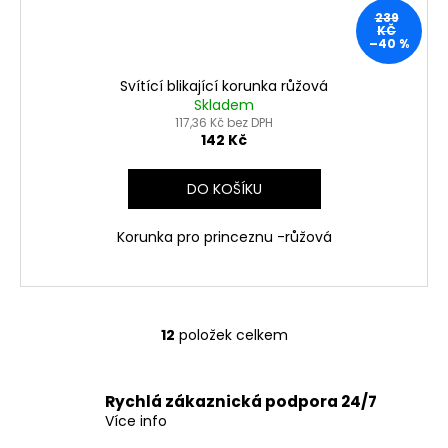
239
KČ
–40 %
Svítící blikající korunka růžová
Skladem
117,36 Kč bez DPH
142 Kč
DO KOŠÍKU
Korunka pro princeznu -růžová
12
položek celkem
O
v
l
Rychlá zákaznická podpora 24/7
á
Více info
d