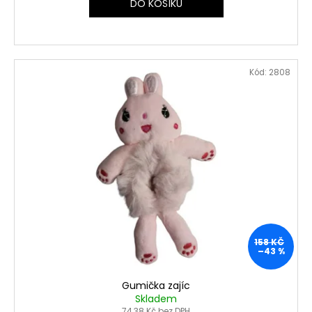
DO KOŠÍKU
Kód:
2808
158 KČ
–43 %
Gumička zajíc
Skladem
74,38 Kč bez DPH