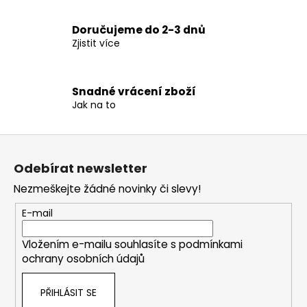
a
c
Doručujeme do 2-3 dnů
í
Zjistit více
p
r
v
Snadné vrácení zboží
k
Jak na to
y
v
ý
Z
p
á
Odebírat newsletter
i
p
s
Nezmeškejte žádné novinky či slevy!
a
u
t
E-mail
í
Vložením e-mailu souhlasíte s
podmínkami
ochrany osobních údajů
PŘIHLÁSIT SE