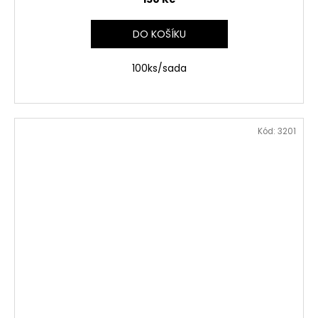
DO KOŠÍKU
100ks/sada
Kód:
3201