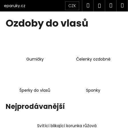
K
Přejít
Hledat
Náku
M
Přihlášen
CZK
eparuky.cz
na
o
obsah
Zpět
Zpět
košík
š
Ozdoby do vlasů
í
C
k
o
p
o
Gumičky
Čelenky ozdobné
t
ř
e
b
u
Šperky do vlasů
Sponky
j
e
Nejprodávanější
t
e
Svítící blikající korunka růžová
n