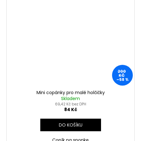
200
KČ
–58 %
Mini copánky pro malé holčičky
Skladem
69,42 Kč bez DPH
84 Kč
DO KOŠÍKU
Copík na sponke