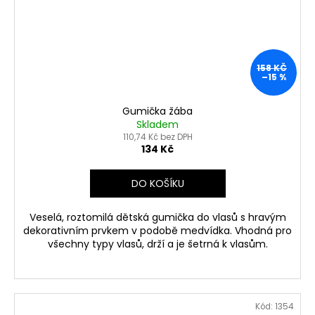
158 KČ
–15 %
Gumička žába
Skladem
110,74 Kč bez DPH
134 Kč
DO KOŠÍKU
Veselá, roztomilá dětská gumička do vlasů s hravým
dekorativním prvkem v podobě medvídka. Vhodná pro
všechny typy vlasů, drží a je šetrná k vlasům.
Kód:
1354