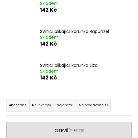
Skladem
a
142 Kč
j
í
t
Svítící blikající korunka Rapunzel
Skladem
?
142 Kč
Svítící blikající korunka Elza
Skladem
HLEDAT
142 Kč
Ř
D
o
a
Abecedně
Nejlevnější
Nejdražší
Nejprodávanější
p
z
o
e
r
n
OTEVŘÍT FILTR
u