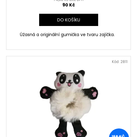
90 Kč
DO KOŠÍKU
Úžasná a originální gumička ve tvaru zajíčka.
Kód:
2811
158 KČ