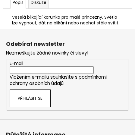
Popis
Diskuze
Veselá blikající korunka pro malé princezny. Světlo
lze vypnout, dát na blikání nebo nechat stále svítit.
Z
á
Odebírat newsletter
p
Nezmeškejte žádné novinky či slevy!
a
t
E-mail
í
Vložením e-mailu souhlasíte s
podmínkami
ochrany osobních údajů
PŘIHLÁSIT SE
Důležité informace