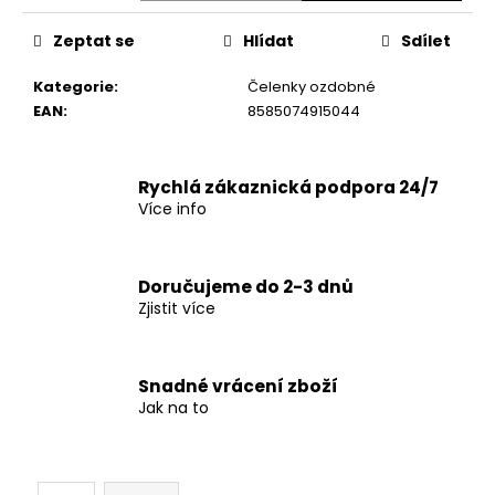
č
u
Zeptat se
Hlídat
Sdílet
j
e
Kategorie
:
Čelenky ozdobné
m
EAN
:
8585074915044
e
Rychlá zákaznická podpora 24/7
Více info
Doručujeme do 2-3 dnů
Zjistit více
Snadné vrácení zboží
Jak na to