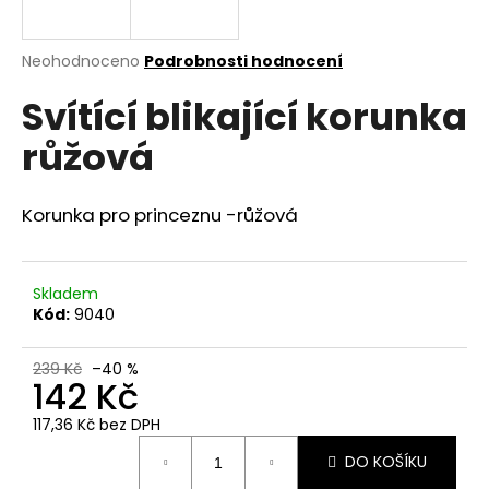
a
j
Průměrné
Neohodnoceno
Podrobnosti hodnocení
í
hodnocení
Svítící blikající korunka
produktu
t
je
?
růžová
0,0
z
5
hvězdiček.
Korunka pro princeznu -růžová
HLEDAT
Skladem
Kód:
9040
D
o
239 Kč
–40 %
142 Kč
p
o
117,36 Kč bez DPH
r
Měrná
DO KOŠÍKU
u
cena: