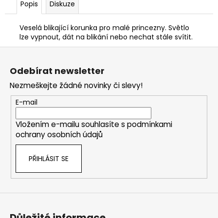
Popis
Diskuze
Veselá blikající korunka pro malé princezny. Světlo
lze vypnout, dát na blikání nebo nechat stále svítit.
Z
á
Odebírat newsletter
p
Nezmeškejte žádné novinky či slevy!
a
t
E-mail
í
Vložením e-mailu souhlasíte s
podmínkami
ochrany osobních údajů
PŘIHLÁSIT SE
Důležité informace