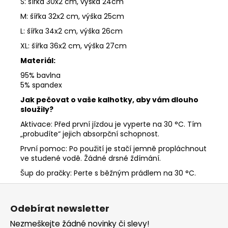
S: šířka 30x2 cm, výška 24cm
M: šířka 32x2 cm, výška 25cm
L: šířka 34x2 cm, výška 26cm
XL: šířka 36x2 cm, výška 27cm
Materiál:
95% bavlna
5% spandex
Jak pečovat o vaše kalhotky, aby vám dlouho
sloužily?
Aktivace: Před první jízdou je vyperte na 30 °C. Tím
„probudíte“ jejich absorpční schopnost.
První pomoc: Po použití je stačí jemně propláchnout
ve studené vodě. Žádné drsné ždímání.
Šup do pračky: Perte s běžným prádlem na 30 °C.
Z
á
Odebírat newsletter
p
Nezmeškejte žádné novinky či slevy!