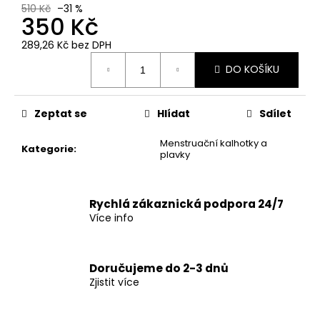
č
510 Kč
–31 %
u
350 Kč
j
289,26 Kč bez DPH
e
Měrná
m
DO KOŠÍKU
cena:
e
Zeptat se
Hlídat
Sdílet
Menstruační kalhotky a
Kategorie
:
plavky
Rychlá zákaznická podpora 24/7
Více info
Doručujeme do 2-3 dnů
Zjistit více