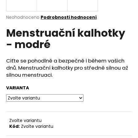
a
j
Průměrné
Neohodnoceno
Podrobnosti hodnocení
í
hodnocení
Menstruační kalhotky
produktu
t
je
?
- modré
0,0
z
5
hvězdiček.
Ciťte se pohodlně a bezpečně i během vašich
dnů. Menstruační kalhotky pro středně silnou až
HLEDAT
silnou menstruaci.
VARIANTA
D
o
p
o
Zvolte variantu
r
Kód:
Zvolte variantu
u