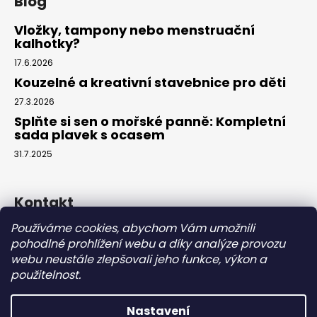
Blog
Vložky, tampony nebo menstruační
kalhotky?
17.6.2026
Kouzelné a kreativní stavebnice pro děti
27.3.2026
Splňte si sen o mořské panně: Kompletní
sada plavek s ocasem
31.7.2025
Kontakt
Používáme cookies, abychom Vám umožnili
info
@
eparuky.cz
pohodlné prohlížení webu a díky analýze provozu
+420 734 459 045
webu neustále zlepšovali jeho funkce, výkon a
Náš Facebook
použitelnost.
Nastavení