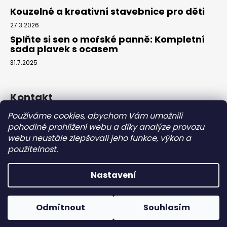
Kouzelné a kreativní stavebnice pro děti
27.3.2026
Splňte si sen o mořské panně: Kompletní
sada plavek s ocasem
31.7.2025
Kontakt
Používáme cookies, abychom Vám umožnili
info
@
eparuky.cz
pohodlné prohlížení webu a díky analýze provozu
+420 734 459 045
webu neustále zlepšovali jeho funkce, výkon a
Náš Facebook
použitelnost.
Nastavení
Vytvořil Shoptet
Copyright 2026
eparuky.cz
. Všechna práva vyhrazena.
Odmítnout
Souhlasím
Upravit nastavení cookies