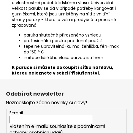
a vlastnostmi podobá lidskému vlasu. Univerzální
velikost paruky se dá v případě potřeby korigovat i
gumičkami, které jsou umístěny na síti z vnitřní
strany paruky - která je velmi prodyšná a precizně
zpracovaná.
paruka skutečně přirozeného vzhledu
profesionální paruka pro denní použití
tepelně upravitelná-kulma, žehlička, fén-max
do 150 ° C
imitace lidského vlasu barvou istřihem
K paruce si můžete dokoupit i síťku na hlavu,
kterou naleznete v sekci
Příslušenství.
Z
á
Odebírat newsletter
p
Nezmeškejte žádné novinky či slevy!
a
t
E-mail
í
Vložením e-mailu souhlasíte s
podmínkami
ochrany osobních údajů