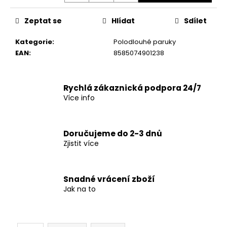
č
u
Zeptat se
Hlídat
Sdílet
j
e
Kategorie
:
Polodlouhé paruky
m
EAN
:
8585074901238
e
Rychlá zákaznická podpora 24/7
Více info
Doručujeme do 2-3 dnů
Zjistit více
Snadné vrácení zboží
Jak na to