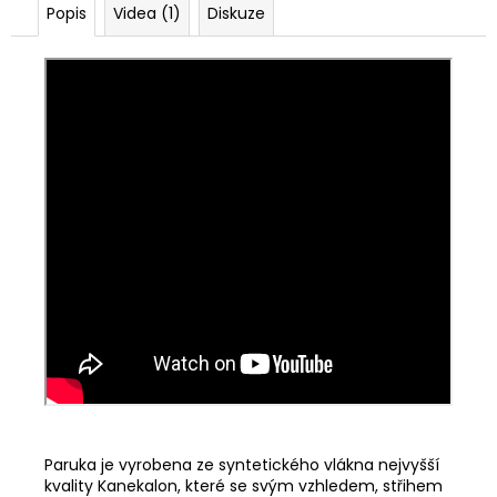
Popis
Videa (1)
Diskuze
Paruka je vyrobena ze syntetického vlákna nejvyšší
kvality Kanekalon, které se svým vzhledem, střihem