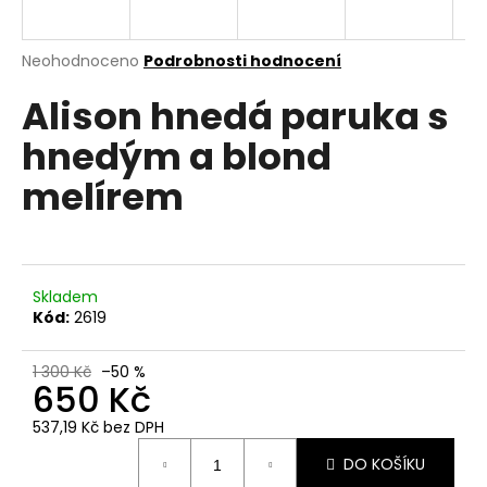
a
j
Průměrné
Neohodnoceno
Podrobnosti hodnocení
í
hodnocení
Alison hnedá paruka s
produktu
t
je
?
hnedým a blond
0,0
z
melírem
5
hvězdiček.
HLEDAT
Skladem
Kód:
2619
D
o
1 300 Kč
–50 %
650 Kč
p
o
537,19 Kč bez DPH
r
Měrná
u
DO KOŠÍKU
cena: