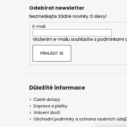
á
Odebírat newsletter
p
Nezmeškejte žádné novinky či slevy!
a
t
E-mail
í
Vložením e-mailu souhlasíte s
podmínkami o
PŘIHLÁSIT SE
Důležité informace
Časté dotazy
Doprava a platby
Vrácení zboží
Obchodní podmínky a ochrana osobních údaj