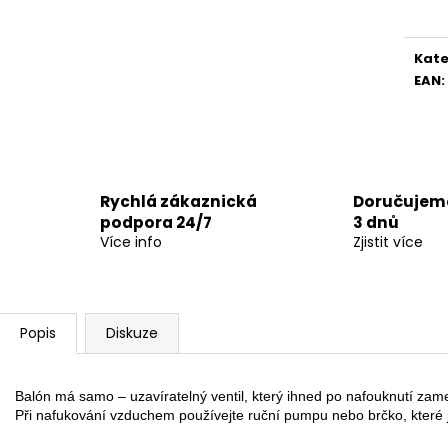
cena
Kate
EAN
:
Rychlá zákaznická
Doručujeme
podpora 24/7
3 dnů
Více info
Zjistit více
Popis
Diskuze
Balón má samo – uzavíratelný ventil, který ihned po nafouknutí zame
Při nafukování vzduchem používejte ruční pumpu nebo brčko, které je