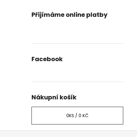
Přijímáme online platby
Facebook
Nákupní košík
0
KS /
0 KČ
Z