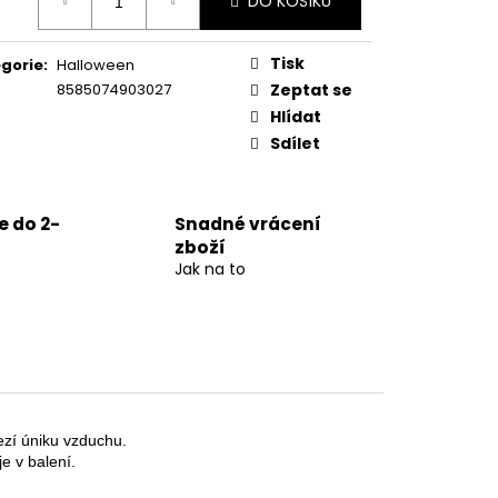
DO KOŠÍKU
:
Tisk
gorie
:
Halloween
8585074903027
Zeptat se
Hlídat
Sdílet
 do 2-
Snadné vrácení
zboží
Jak na to
zí úniku vzduchu.

 v balení.
