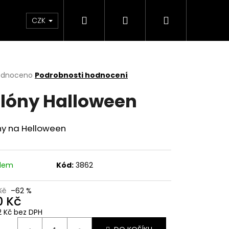
Hledat
Přihlášení
Nákupní
a copy
Menstruační kalhotky a plavky
Hr
CZK
košík
rné
odnoceno
Podrobnosti hodnocení
cení
lóny Halloween
ktu
ny na Helloween
ček.
adem
Kód:
3862
Kč
–62 %
0 Kč
82 Kč bez DPH
ná