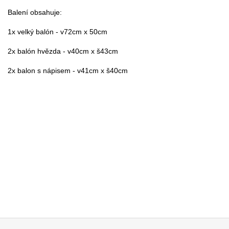
Balení obsahuje:

1x velký balón - v72cm x 50cm

2x balón hvězda - v40cm x š43cm

2x balon s nápisem - v41cm x š40cm