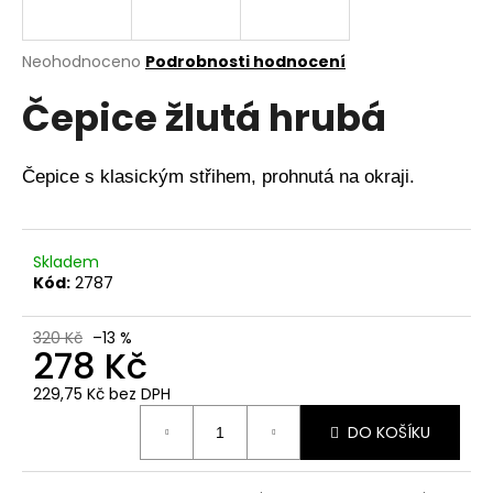
a
j
Průměrné
Neohodnoceno
Podrobnosti hodnocení
í
hodnocení
Čepice žlutá hrubá
produktu
t
je
?
0,0
z
Čepice s klasickým střihem, prohnutá na okraji.
5
hvězdiček.
HLEDAT
Skladem
Kód:
2787
320 Kč
–13 %
D
278 Kč
o
229,75 Kč bez DPH
p
Měrná
o
DO KOŠÍKU
cena:
r
u