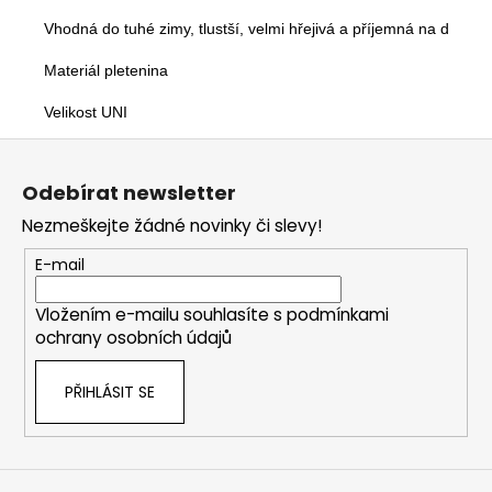
Vhodná do tuhé zimy, tlustší, velmi hřejivá a příjemná na dotek.

Materiál pletenina

Velikost UNI
Z
á
Odebírat newsletter
p
Nezmeškejte žádné novinky či slevy!
a
t
E-mail
í
Vložením e-mailu souhlasíte s
podmínkami
ochrany osobních údajů
PŘIHLÁSIT SE