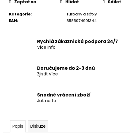
č
Zeptat se
Hlídat
Sdílet
u
j
Kategorie
:
Turbany a šátky
e
EAN
:
8585074901344
m
e
Rychlá zákaznická podpora 24/7
Více info
Doručujeme do 2-3 dnů
Zjistit více
Snadné vrácení zboží
Jak na to
Popis
Diskuze