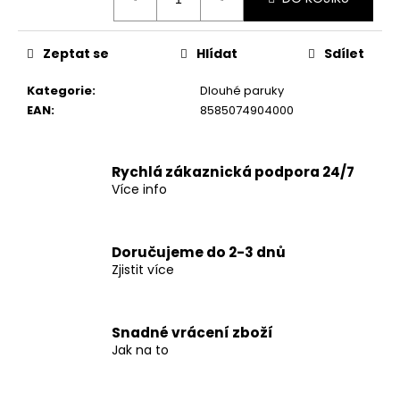
č
cena:
u
j
Zeptat se
Hlídat
Sdílet
e
m
Kategorie
:
Dlouhé paruky
e
EAN
:
8585074904000
Rychlá zákaznická podpora 24/7
Více info
Doručujeme do 2-3 dnů
Zjistit více
Snadné vrácení zboží
Jak na to