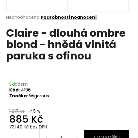
a
j
Průměrné
Neohodnoceno
Podrobnosti hodnocení
í
hodnocení
Claire - dlouhá ombre
produktu
t
je
?
blond - hnědá vlnitá
0,0
z
paruka s ofinou
5
hvězdiček.
HLEDAT
Skladem
Kód:
4196
Značka:
Wigorous
D
o
p
1 617 Kč
–45 %
885 Kč
o
r
731,40 Kč bez DPH
u
Měrná
DO KOŠÍKU