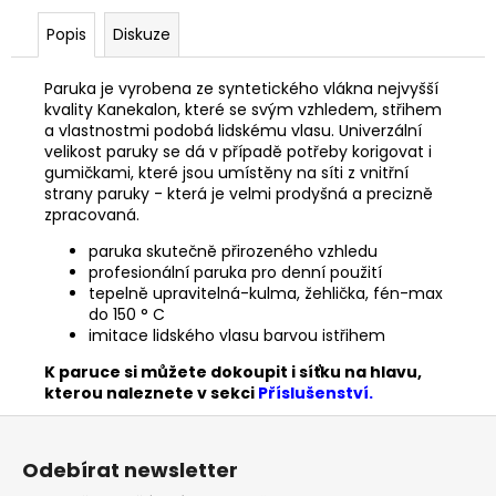
Popis
Diskuze
Paruka je vyrobena ze syntetického vlákna nejvyšší
kvality Kanekalon, které se svým vzhledem, střihem
a vlastnostmi podobá lidskému vlasu. Univerzální
velikost paruky se dá v případě potřeby korigovat i
gumičkami, které jsou umístěny na síti z vnitřní
strany paruky - která je velmi prodyšná a precizně
zpracovaná.
paruka skutečně přirozeného vzhledu
profesionální paruka pro denní použití
tepelně upravitelná-kulma, žehlička, fén-max
do 150 ° C
imitace lidského vlasu barvou istřihem
K paruce si můžete dokoupit i síťku na hlavu,
kterou naleznete v sekci
Příslušenství.
Z
á
Odebírat newsletter
p