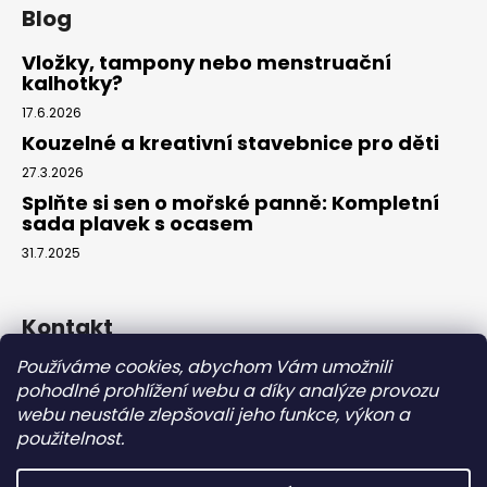
Blog
Vložky, tampony nebo menstruační
kalhotky?
17.6.2026
Kouzelné a kreativní stavebnice pro děti
27.3.2026
Splňte si sen o mořské panně: Kompletní
sada plavek s ocasem
31.7.2025
Kontakt
Používáme cookies, abychom Vám umožnili
info
@
eparuky.cz
pohodlné prohlížení webu a díky analýze provozu
+420 734 459 045
webu neustále zlepšovali jeho funkce, výkon a
Náš Facebook
použitelnost.