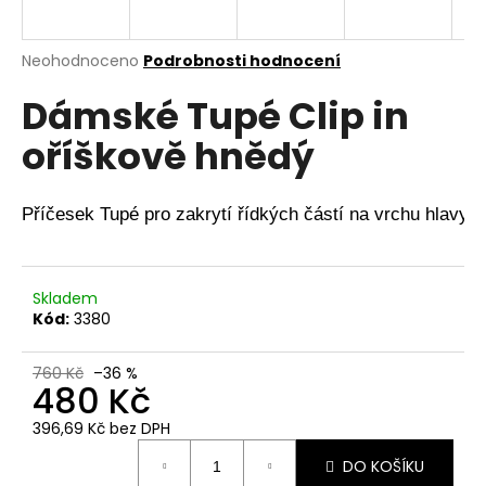
a
j
Průměrné
Neohodnoceno
Podrobnosti hodnocení
í
hodnocení
Dámské Tupé Clip in
produktu
t
je
?
oříškově hnědý
0,0
z
5
hvězdiček.
Příčesek Tupé pro zakrytí řídkých částí na vrchu hlavy
HLEDAT
Skladem
Kód:
3380
D
o
760 Kč
–36 %
480 Kč
p
o
396,69 Kč bez DPH
r
Měrná
u
DO KOŠÍKU
cena: