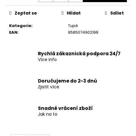
č
u
j
Zeptat se
Hlídat
Sdílet
e
Kategorie
:
Tupé
m
EAN
:
8585074902198
e
Rychlá zákaznická podpora 24/7
Více info
Doručujeme do 2-3 dnů
Zjistit více
Snadné vrácení zboží
Jak na to