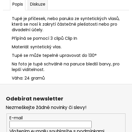
Popis
Diskuze
Tupé je příčesek, nebo paruka ze syntetických vlasů,
která se nosí k zakrytí částečné plešatosti nebo pro
divadelní účely.
Přípíná se pomocí 3 clipů Clip In
Materiál: syntetický vlas.
Tupé se může tepelně upravovat do 130°
Na foto je tupé schválně na paruce bledší barvy, pro
lepší viditelnost.
Váha: 24 gramů
Z
á
Odebírat newsletter
p
Nezmeškejte žádné novinky či slevy!
a
t
E-mail
í
Vložením e-mailu souhlasíte s
podmínkami