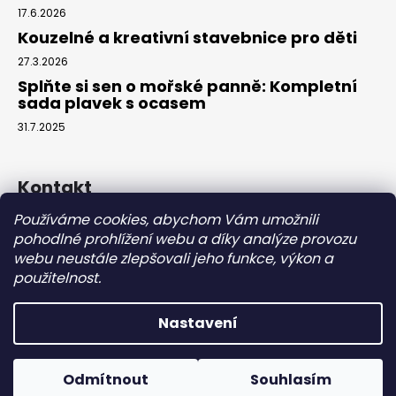
17.6.2026
Kouzelné a kreativní stavebnice pro děti
27.3.2026
Splňte si sen o mořské panně: Kompletní
sada plavek s ocasem
31.7.2025
Kontakt
Používáme cookies, abychom Vám umožnili
info
@
eparuky.cz
pohodlné prohlížení webu a díky analýze provozu
+420 734 459 045
webu neustále zlepšovali jeho funkce, výkon a
Náš Facebook
použitelnost.
Nastavení
Vytvořil Shoptet
Copyright 2026
eparuky.cz
. Všechna práva vyhrazena.
Odmítnout
Souhlasím
Upravit nastavení cookies