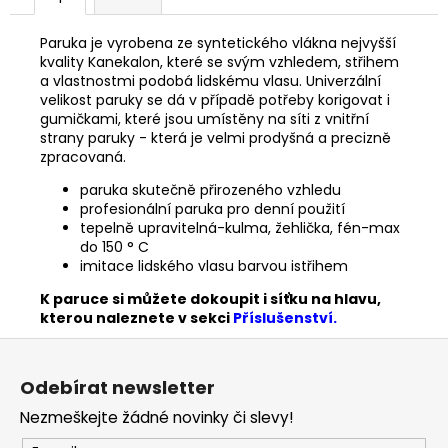
Paruka je vyrobena ze syntetického vlákna nejvyšší
kvality Kanekalon, které se svým vzhledem, střihem
a vlastnostmi podobá lidskému vlasu. Univerzální
velikost paruky se dá v případě potřeby korigovat i
gumičkami, které jsou umístěny na síti z vnitřní
strany paruky - která je velmi prodyšná a precizně
zpracovaná.
paruka skutečně přirozeného vzhledu
profesionální paruka pro denní použití
tepelně upravitelná-kulma, žehlička, fén-max
do 150 ° C
imitace lidského vlasu barvou istřihem
K paruce si můžete dokoupit i síťku na hlavu,
kterou naleznete v sekci
Příslušenství.
Z
á
Odebírat newsletter
p
Nezmeškejte žádné novinky či slevy!
a