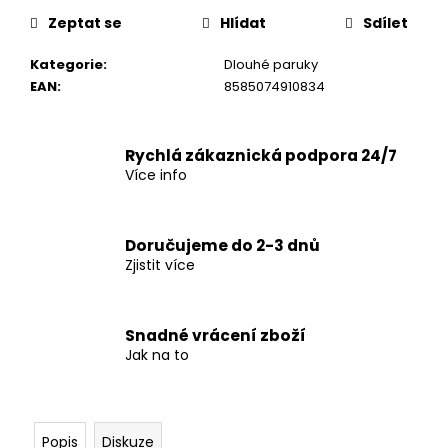
č
u
Zeptat se
Hlídat
Sdílet
j
Kategorie
:
Dlouhé paruky
e
EAN
:
8585074910834
m
e
Rychlá zákaznická podpora 24/7
Více info
Doručujeme do 2-3 dnů
Zjistit více
Snadné vrácení zboží
Jak na to
Popis
Diskuze