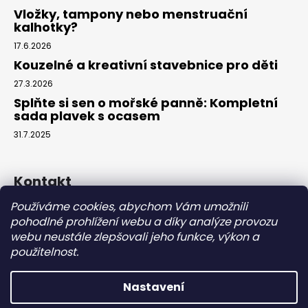
Vložky, tampony nebo menstruační
kalhotky?
17.6.2026
Kouzelné a kreativní stavebnice pro děti
27.3.2026
Splňte si sen o mořské panně: Kompletní
sada plavek s ocasem
31.7.2025
Kontakt
Používáme cookies, abychom Vám umožnili
info
@
eparuky.cz
pohodlné prohlížení webu a díky analýze provozu
+420 734 459 045
webu neustále zlepšovali jeho funkce, výkon a
Náš Facebook
použitelnost.
Nastavení
Vytvořil Shoptet