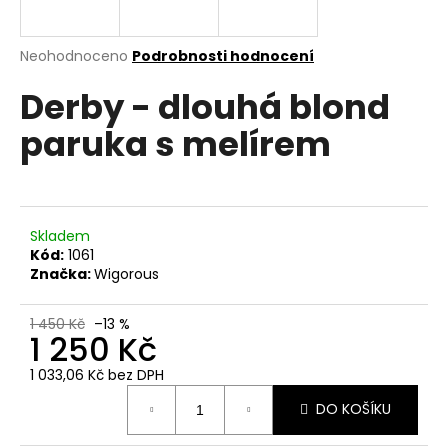
a
j
Průměrné
Neohodnoceno
Podrobnosti hodnocení
í
hodnocení
Derby - dlouhá blond
produktu
t
je
?
paruka s melírem
0,0
z
5
hvězdiček.
HLEDAT
Skladem
Kód:
1061
Značka:
Wigorous
D
1 450 Kč
–13 %
1 250 Kč
o
p
1 033,06 Kč bez DPH
o
Měrná
r
DO KOŠÍKU
cena:
u