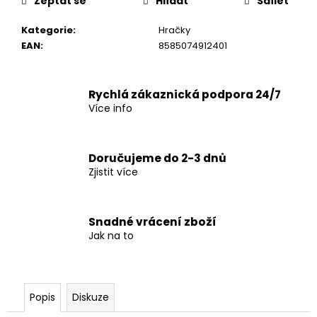
č
Zeptat se
Hlídat
Sdílet
u
Kategorie
:
Hračky
j
EAN
:
8585074912401
e
m
e
Rychlá zákaznická podpora 24/7
Více info
Doručujeme do 2-3 dnů
Zjistit více
Snadné vrácení zboží
Jak na to
Popis
Diskuze