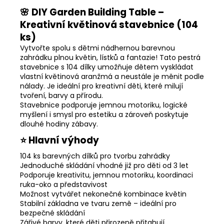
🌸 DIY Garden Building Table –
Kreativní květinová stavebnice (104
ks)
Vytvořte spolu s dětmi nádhernou barevnou
zahrádku plnou květin, lístků a fantazie! Tato pestrá
stavebnice s 104 dílky umožňuje dětem vyskládat
vlastní květinová aranžmá a neustále je měnit podle
nálady. Je ideální pro kreativní děti, které milují
tvoření, barvy a přírodu.
Stavebnice podporuje jemnou motoriku, logické
myšlení i smysl pro estetiku a zároveň poskytuje
dlouhé hodiny zábavy.
⭐ Hlavní výhody
104 ks barevných dílků pro tvorbu zahrádky
Jednoduché skládání vhodné již pro děti od 3 let
Podporuje kreativitu, jemnou motoriku, koordinaci
ruka-oko a představivost
Možnost vytvářet nekonečné kombinace květin
Stabilní základna ve tvaru země – ideální pro
bezpečné skládání
Zářivé barvy, které děti přirozeně přitahují