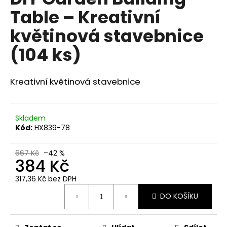
je
a
Table – Kreativní
0,0
z
j
květinová stavebnice
5
í
hvězdiček.
(104 ks)
t
?
Kreativní květinová stavebnice
HLEDAT
Skladem
Kód:
HX839-78
667 Kč
–42 %
384 Kč
D
o
317,36 Kč bez DPH
p
Měrná
o
DO KOŠÍKU
cena:
r
u