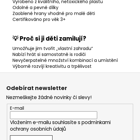
Vyrobeno z kvalitního, netoxického plastu
Odolné a pevné dílky
Zaoblené hrany vhodné pro malé děti
Certifikováno pro věk 3+
💡 Proč si ji děti zamilují?
Umožňuje jim tvořit „vlastní zahradu“
Nabízí hrát si samostatně is rodiči
Nevyčerpatelné množství kombinací a umístění
Výborně rozvíjí kreativitu a trpělivost
Z
á
Odebírat newsletter
p
Nezmeškejte žádné novinky či slevy!
a
t
E-mail
í
Vložením e-mailu souhlasíte s
podmínkami
ochrany osobních údajů