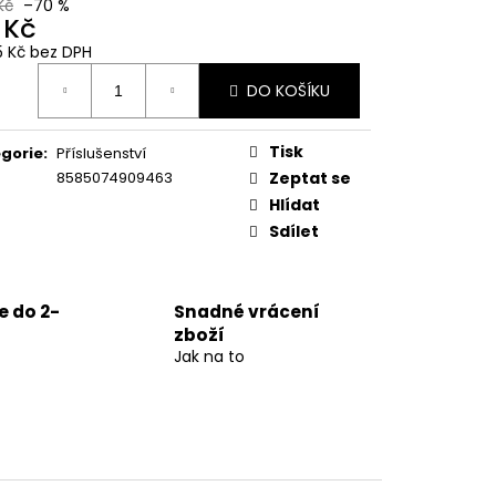
Kč
–70 %
 Kč
5 Kč bez DPH
ná
DO KOŠÍKU
:
Tisk
gorie
:
Příslušenství
8585074909463
Zeptat se
Hlídat
Sdílet
 do 2-
Snadné vrácení
zboží
Jak na to