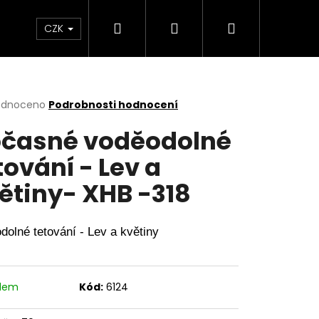
Hledat
Přihlášení
Nákupní
a copy
Menstruační kalhotky a plavky
Hr
CZK
košík
rné
odnoceno
Podrobnosti hodnocení
cení
časné voděodolné
ktu
tování - Lev a
ětiny- XHB -318
ček.
dolné tetování - 
Lev a květiny
adem
Kód:
6124