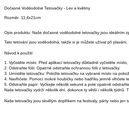
Dočasné Voděodolné Tetovačky - 
Lev a květiny
Rozměr: 11,4x21cm
Opis produktu: Naše dočasné voděodolné tetovačky jsou ideálním způs
Tato tetování jsou voděodolná, takže si je můžete užívat při plavání
Návod k použití:
1. Vyčistěte místo: Před aplikací tetovačky důkladně vyčistěte místo, k
2. Odstraňte fólii: Opatrně odstraňte ochrannou fólii z tetovačky.

3. Umístěte tetovačku: Položte tetovačku na vybrané místo na pokož
4. Navlhčete: Pomocí mokré houbičky nebo hadříku jemně vlhčete tet
5. Odstraňte papír: Vyčkejte několik sekund a poté opatrně odstraňte
Naše tetovačky vydrží několik dní, dokonce ty větší i několik týdnů. 
Naše tetovačky jsou skvělým doplňkem na festivaly, párty nebo jen t