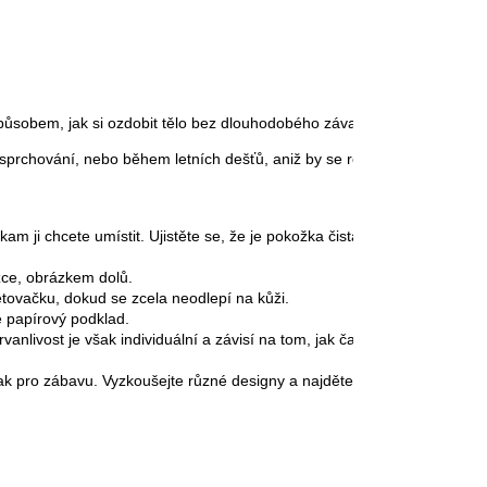
obem, jak si ozdobit tělo bez dlouhodobého závazku. Jsou navrženy tak
, sprchování, nebo během letních dešťů, aniž by se rozmazala nebo zmize
am ji chcete umístit. Ujistěte se, že je pokožka čistá a suchá.

ce, obrázkem dolů.

ovačku, dokud se zcela neodlepí na kůži.

 papírový podklad.

Trvanlivost je však individuální a závisí na tom, jak často se člověk ko
ak pro zábavu. Vyzkoušejte různé designy a najděte ten, který vám nejv