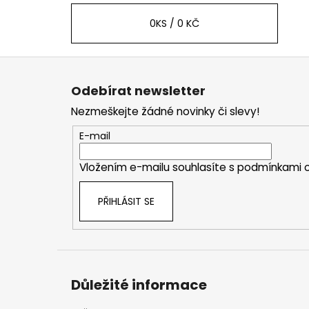
0
KS /
0 KČ
Z
á
Odebírat newsletter
p
Nezmeškejte žádné novinky či slevy!
a
t
E-mail
í
Vložením e-mailu souhlasíte s
podmínkami o
PŘIHLÁSIT SE
Důležité informace