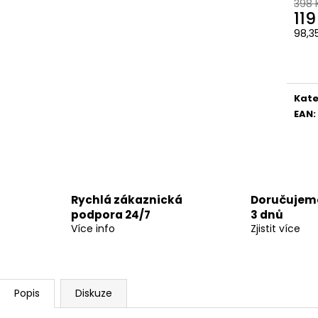
398 
119
98,3
Měr
cena
Kate
EAN
:
Rychlá zákaznická
Doručujeme
podpora 24/7
3 dnů
Více info
Zjistit více
Popis
Diskuze