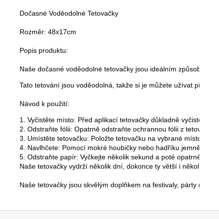
Dočasné Voděodolné Tetovačky

Rozměr: 48x17cm

Popis produktu:

Naše dočasné voděodolné tetovačky jsou ideálním způsobem, jak s
Tato tetování jsou voděodolná, takže si je můžete užívat při pla
Návod k použití:
1. Vyčistěte místo: Před aplikací tetovačky důkladně vyčistěte míst
2. Odstraňte fólii: Opatrně odstraňte ochrannou fólii z tetovačky.

3. Umístěte tetovačku: Položte tetovačku na vybrané místo na p
4. Navlhčete: Pomocí mokré houbičky nebo hadříku jemně vlhčete
5. Odstraňte papír: Vyčkejte několik sekund a poté opatrně odstr
Naše tetovačky vydrží několik dní, dokonce ty větší i několik týd
Naše tetovačky jsou skvělým doplňkem na festivaly, párty nebo j
Z