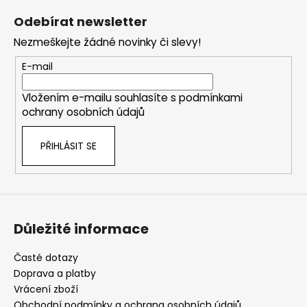
á
Odebírat newsletter
p
Nezmeškejte žádné novinky či slevy!
a
t
E-mail
í
Vložením e-mailu souhlasíte s
podmínkami
ochrany osobních údajů
PŘIHLÁSIT SE
Důležité informace
Časté dotazy
Doprava a platby
Vrácení zboží
Obchodní podmínky a ochrana osobních údajů