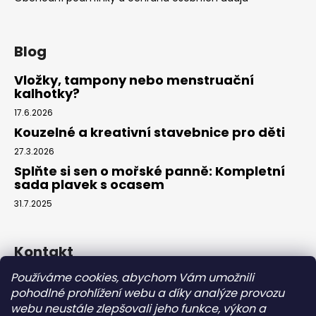
Blog
Vložky, tampony nebo menstruační
kalhotky?
17.6.2026
Kouzelné a kreativní stavebnice pro děti
27.3.2026
Splňte si sen o mořské panně: Kompletní
sada plavek s ocasem
31.7.2025
Kontakt
Používáme cookies, abychom Vám umožnili
info
@
eparuky.cz
pohodlné prohlížení webu a díky analýze provozu
+420 734 459 045
webu neustále zlepšovali jeho funkce, výkon a
Náš Facebook