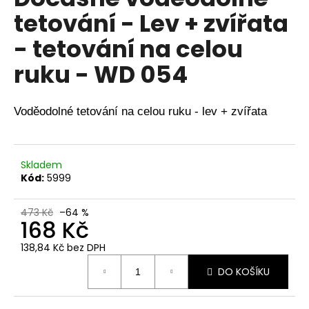
je
a
tetování - Lev + zvířata
0,0
z
j
- tetování na celou
5
í
hvězdiček.
ruku - WD 054
t
?
Voděodolné tetování na celou ruku - lev + zvířata
HLEDAT
Skladem
Kód:
5999
473 Kč
–64 %
D
168 Kč
o
p
138,84 Kč bez DPH
Měrná
o
DO KOŠÍKU
cena:
r
u