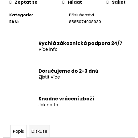
č
Zeptat se
Hlídat
Sdílet
u
j
Kategorie
:
Příslušenství
e
EAN
:
8585074908930
m
e
Rychlá zákaznická podpora 24/7
Více info
Doručujeme do 2-3 dnů
Zjistit více
Snadné vrácení zboží
Jak na to
Popis
Diskuze