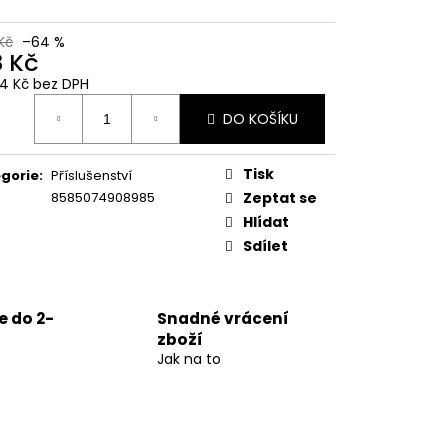
Kč
–64 %
8 Kč
84 Kč bez DPH
ná
DO KOŠÍKU
:
Tisk
gorie
:
Příslušenství
8585074908985
Zeptat se
Hlídat
Sdílet
 do 2-
Snadné vrácení
zboží
Jak na to