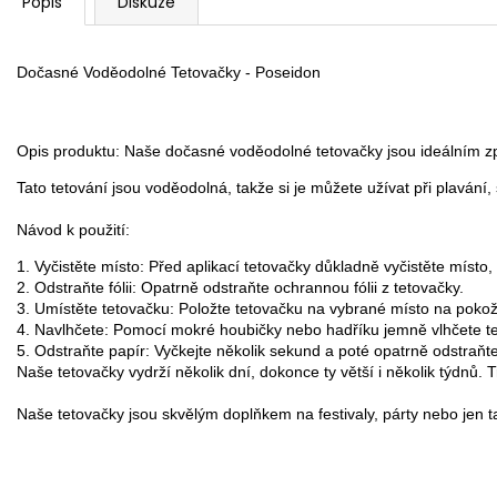
Popis
Diskuze
Dočasné Voděodolné Tetovačky - Poseidon 
Opis produktu: Naše dočasné voděodolné tetovačky jsou ideálním způs
Tato tetování jsou voděodolná, takže si je můžete užívat při plavání
Návod k použití:
1. Vyčistěte místo: Před aplikací tetovačky důkladně vyčistěte místo, k
2. Odstraňte fólii: Opatrně odstraňte ochrannou fólii z tetovačky.

3. Umístěte tetovačku: Položte tetovačku na vybrané místo na pokož
4. Navlhčete: Pomocí mokré houbičky nebo hadříku jemně vlhčete tet
5. Odstraňte papír: Vyčkejte několik sekund a poté opatrně odstraňte
Naše tetovačky vydrží několik dní, dokonce ty větší i několik týdnů. 
Naše tetovačky jsou skvělým doplňkem na festivaly, párty nebo jen t