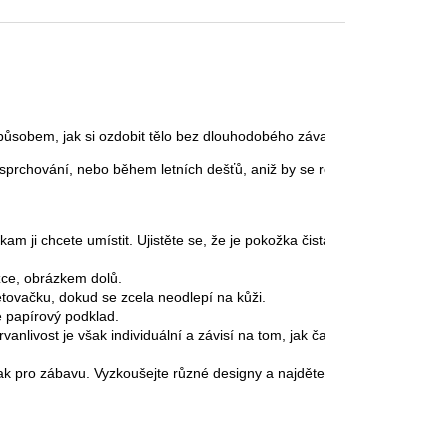
obem, jak si ozdobit tělo bez dlouhodobého závazku. Jsou navrženy tak
, sprchování, nebo během letních dešťů, aniž by se rozmazala nebo zmize
am ji chcete umístit. Ujistěte se, že je pokožka čistá a suchá.

ce, obrázkem dolů.

ovačku, dokud se zcela neodlepí na kůži.

 papírový podklad.

Trvanlivost je však individuální a závisí na tom, jak často se člověk ko
ak pro zábavu. Vyzkoušejte různé designy a najděte ten, který vám nejv