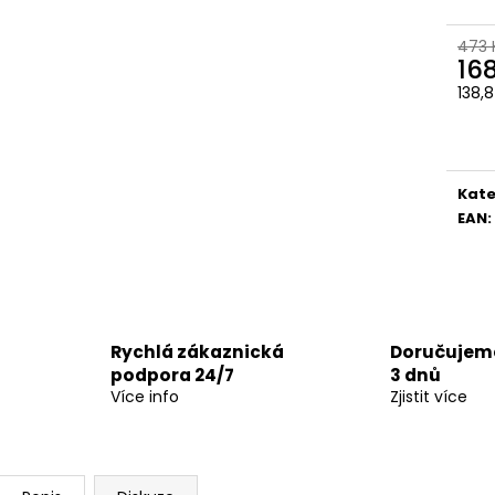
473 
16
138,
Měr
cena
Kate
EAN
:
Rychlá zákaznická
Doručujeme
podpora 24/7
3 dnů
Více info
Zjistit více