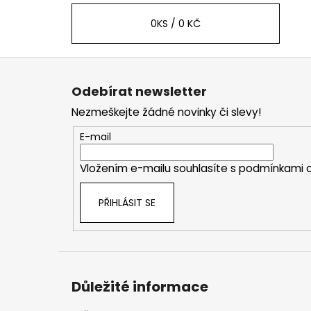
0
KS /
0 KČ
Z
á
Odebírat newsletter
p
Nezmeškejte žádné novinky či slevy!
a
t
E-mail
í
Vložením e-mailu souhlasíte s
podmínkami o
PŘIHLÁSIT SE
Důležité informace