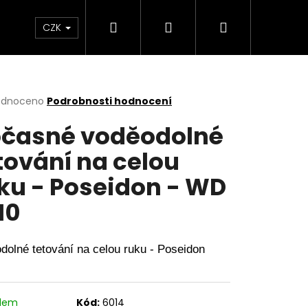
Hledat
Přihlášení
Nákupní
a copy
Menstruační kalhotky a plavky
Hr
CZK
košík
rné
odnoceno
Podrobnosti hodnocení
cení
časné voděodolné
ktu
tování na celou
ku - Poseidon - WD
ček.
110
dolné tetování na celou ruku - Poseidon
adem
Kód:
6014