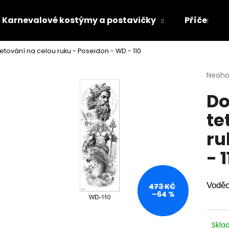
Karnevalové kostýmy a postavičky
Příčesky 
ování na celou ruku - Poseidon - WD - 110
Co potřebujete najít?
Průmě
Neoh
hodno
Do
produ
HLEDAT
je
te
0,0
z
ru
5
Doporučujeme
hvězdi
- 
Voděo
473 KČ
–64 %
Skl