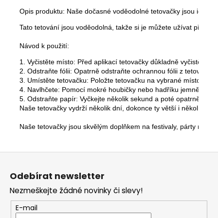
Opis produktu: Naše dočasné voděodolné tetovačky jsou ideálním 
Tato tetování jsou voděodolná, takže si je můžete užívat při pla
Návod k použití:
1. Vyčistěte místo: Před aplikací tetovačky důkladně vyčistěte míst
2. Odstraňte fólii: Opatrně odstraňte ochrannou fólii z tetovačky.

3. Umístěte tetovačku: Položte tetovačku na vybrané místo na p
4. Navlhčete: Pomocí mokré houbičky nebo hadříku jemně vlhčete
5. Odstraňte papír: Vyčkejte několik sekund a poté opatrně odstr
Naše tetovačky vydrží několik dní, dokonce ty větší i několik týd
Naše tetovačky jsou skvělým doplňkem na festivaly, párty nebo j
Z
á
Odebírat newsletter
p
Nezmeškejte žádné novinky či slevy!
a
t
E-mail