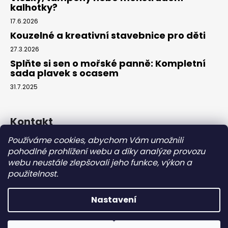
kalhotky?
17.6.2026
Kouzelné a kreativní stavebnice pro děti
27.3.2026
Splňte si sen o mořské panně: Kompletní
sada plavek s ocasem
31.7.2025
Kontakt
Používáme cookies, abychom Vám umožnili
info
@
eparuky.cz
pohodlné prohlížení webu a díky analýze provozu
+420 734 459 045
webu neustále zlepšovali jeho funkce, výkon a
Náš Facebook
použitelnost.
Nastavení
Vytvořil Shoptet
Copyright 2026
eparuky.cz
. Všechna práva vyhrazena.