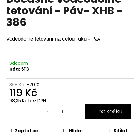
je
a
tetování - Páv- XHB -
0,0
z
j
386
5
í
hvězdiček.
t
?
Voděodolné tetování na celou ruku - Páv
Skladem
Kód:
6113
HLEDAT
398 Kč
–70 %
119 Kč
D
98,35 Kč bez DPH
o
Měrná
DO KOŠÍKU
p
cena:
o
r
Zeptat se
Hlídat
Sdílet
u