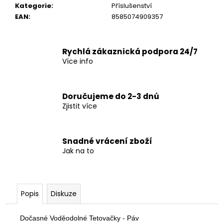
č
Kategorie
:
Příslušenství
u
EAN
:
8585074909357
j
e
m
Rychlá zákaznická podpora 24/7
e
Více info
Doručujeme do 2-3 dnů
Zjistit více
Snadné vrácení zboží
Jak na to
Popis
Diskuze
Dočasné Voděodolné Tetovačky - 
Páv