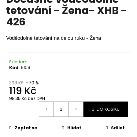
je
a
tetování - Žena- XHB -
0,0
z
j
426
5
í
hvězdiček.
t
?
Voděodolné tetování na celou ruku - Žena
Skladem
Kód:
6109
HLEDAT
398 Kč
–70 %
119 Kč
D
98,35 Kč bez DPH
o
Měrná
DO KOŠÍKU
p
cena:
o
r
Zeptat se
Hlídat
Sdílet
u