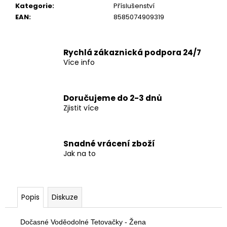
č
Kategorie
:
Příslušenství
u
EAN
:
8585074909319
j
e
m
Rychlá zákaznická podpora 24/7
e
Více info
Doručujeme do 2-3 dnů
Zjistit více
Snadné vrácení zboží
Jak na to
Popis
Diskuze
Dočasné Voděodolné Tetovačky - Žena