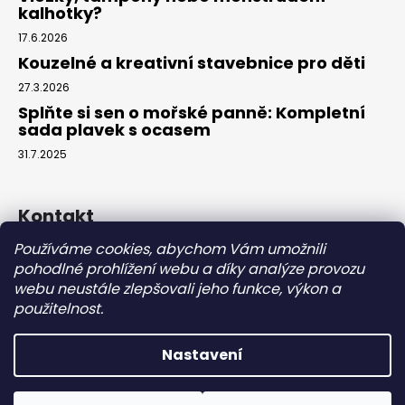
kalhotky?
17.6.2026
Kouzelné a kreativní stavebnice pro děti
27.3.2026
Splňte si sen o mořské panně: Kompletní
sada plavek s ocasem
31.7.2025
Kontakt
Používáme cookies, abychom Vám umožnili
info
@
eparuky.cz
pohodlné prohlížení webu a díky analýze provozu
+420 734 459 045
webu neustále zlepšovali jeho funkce, výkon a
Náš Facebook
použitelnost.
Nastavení
Vytvořil Shoptet
Copyright 2026
eparuky.cz
. Všechna práva vyhrazena.