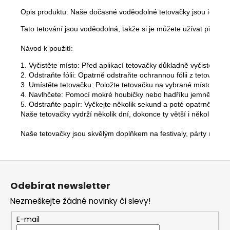
Opis produktu: Naše dočasné voděodolné tetovačky jsou ideálním 
Tato tetování jsou voděodolná, takže si je můžete užívat při pla
Návod k použití:
1. Vyčistěte místo: Před aplikací tetovačky důkladně vyčistěte míst
2. Odstraňte fólii: Opatrně odstraňte ochrannou fólii z tetovačky.

3. Umístěte tetovačku: Položte tetovačku na vybrané místo na p
4. Navlhčete: Pomocí mokré houbičky nebo hadříku jemně vlhčete
5. Odstraňte papír: Vyčkejte několik sekund a poté opatrně odstr
Naše tetovačky vydrží několik dní, dokonce ty větší i několik týd
Naše tetovačky jsou skvělým doplňkem na festivaly, párty nebo j
Z
á
Odebírat newsletter
p
Nezmeškejte žádné novinky či slevy!
a
t
E-mail