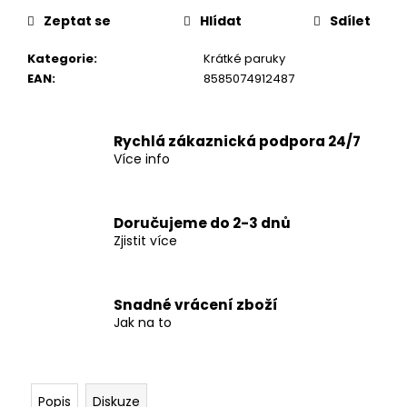
č
u
Zeptat se
Hlídat
Sdílet
j
Kategorie
:
Krátké paruky
e
EAN
:
8585074912487
m
e
Rychlá zákaznická podpora 24/7
Více info
Doručujeme do 2-3 dnů
Zjistit více
Snadné vrácení zboží
Jak na to
Popis
Diskuze