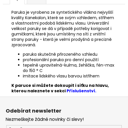
Paruka je vyrobena ze syntetického vlákna nejvyšší
kvality Kanekalon, které se svým vzhledem, střihem
a vlastnostmi podobá lidskému vlasu. Univerzální
velikost paruky se dá v případě potřeby korigovat i
gumičkami, které jsou umístěny na síti z vnitřní
strany paruky - která je velmi prodyšná a precizně
zpracovaná.
paruka skutečně přirozeného vzhledu
profesionální paruka pro denní použití
tepelně upravitelná-kulma, žehlička, fén-max
do 150 ° C
imitace lidského vlasu barvou istřihem
K paruce si můžete dokoupit i síťku na hlavu,
kterou naleznete v sekci
Příslušenství.
Z
á
Odebírat newsletter
p
Nezmeškejte žádné novinky či slevy!
a