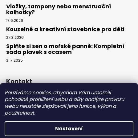
Vložky, tampony nebo menstruační
kalhotky?
17.6.2026
Kouzelné a kreativní stavebnice pro děti
27.3.2026
Splňte si sen o mořské panně: Kompletní
sada plavek s ocasem
31.7.2025
Kontakt
Používáme cookies, abychom Vám umožnili
info
@
eparuky.cz
pohodlné prohlížení webu a díky analýze provozu
+420 734 459 045
webu neustále zlepšovali jeho funkce, výkon a
Náš Facebook
použitelnost.
Nastavení
Vytvořil Shoptet