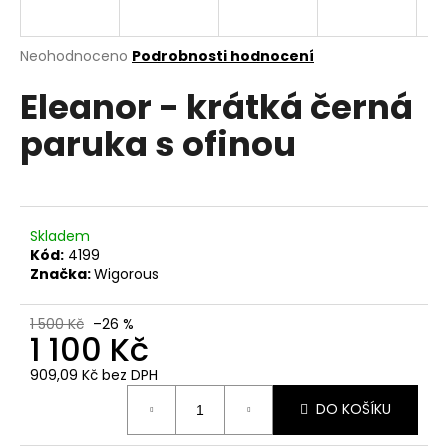
a
j
Průměrné
Neohodnoceno
Podrobnosti hodnocení
í
hodnocení
Eleanor - krátká černá
produktu
t
je
?
paruka s ofinou
0,0
z
5
hvězdiček.
HLEDAT
Skladem
Kód:
4199
Značka:
Wigorous
D
1 500 Kč
–26 %
1 100 Kč
o
p
909,09 Kč bez DPH
o
Měrná
r
DO KOŠÍKU
cena:
u