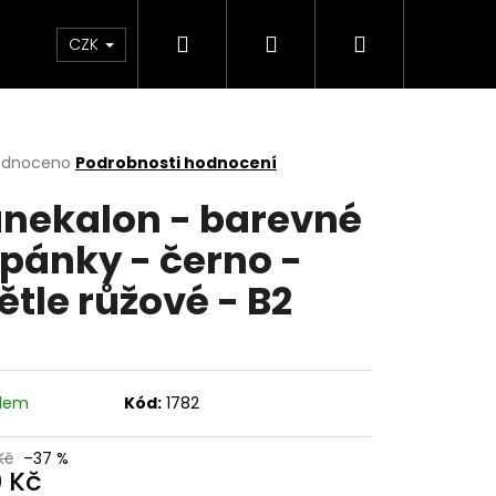
Hledat
Přihlášení
Nákupní
a copy
Menstruační kalhotky a plavky
Hr
CZK
košík
rné
odnoceno
Podrobnosti hodnocení
cení
nekalon - barevné
ktu
pánky - černo -
ětle růžové - B2
ček.
adem
Kód:
1782
Kč
–37 %
0 Kč