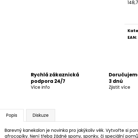
148,
Měr
cena
Kate
EAN
:
Rychlá zákaznická
Doručujeme
podpora 24/7
3 dnů
Více info
Zjistit více
Popis
Diskuze
Barevný kanekalon je novinka pro jakýkoliv věk. Vytvořte si
afrocopíky. Není třeba žádné spony, sponky, či speciální pomůc