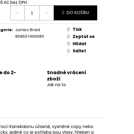
76 Kč bez DPH
ná
DO KOŠÍKU
:
Tisk
gorie
:
Jumbo Braid
8585074900811
Zeptat se
Hlídat
Sdílet
 do 2-
Snadné vrácení
zboží
Jak na to
 pomocí Kanekalonu úžasné, vysněné copy nebo
ky, jedině co je potřeba jsou vlasy, hřeben a