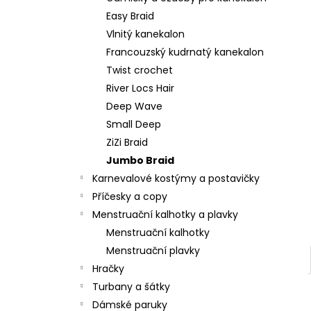
l
Easy Braid
Vlnitý kanekalon
Francouzský kudrnatý kanekalon
Twist crochet
River Locs Hair
Deep Wave
Small Deep
ZiZi Braid
Jumbo Braid
Karnevalové kostýmy a postavičky
Příčesky a copy
Menstruační kalhotky a plavky
Menstruační kalhotky
Menstruační plavky
Hračky
Turbany a šátky
Dámské paruky