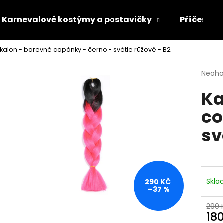
Karnevalové kostýmy a postavičky
Příčesky 
kalon - barevné copánky - černo - světle růžové - B2
Co potřebujete najít?
Průmě
Neoh
hodno
Ka
produ
HLEDAT
je
co
0,0
z
sv
5
Doporučujeme
hvězdi
Skl
290 KČ
–37 %
290 
18