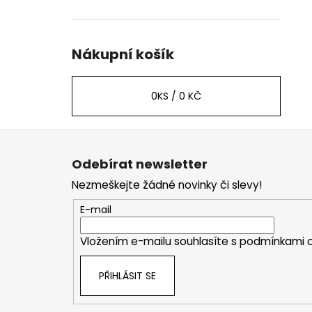
Nákupní košík
0
KS /
0 KČ
Z
á
Odebírat newsletter
p
Nezmeškejte žádné novinky či slevy!
a
t
E-mail
í
Vložením e-mailu souhlasíte s
podmínkami o
PŘIHLÁSIT SE