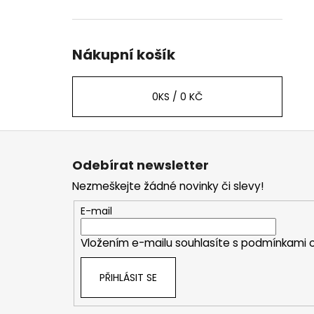
Nákupní košík
0
KS /
0 KČ
Z
á
Odebírat newsletter
p
Nezmeškejte žádné novinky či slevy!
a
t
E-mail
í
Vložením e-mailu souhlasíte s
podmínkami o
PŘIHLÁSIT SE