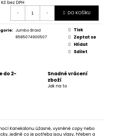
7 Kč bez DPH
ná
DO KOŠÍKU
:
Tisk
gorie
:
Jumbo Braid
8585074900507
Zeptat se
Hlídat
Sdílet
 do 2-
Snadné vrácení
zboží
Jak na to
 pomocí Kanekalonu úžasné, vysněné copy nebo
ky, jedině co je potřeba jsou vlasy, hřeben a