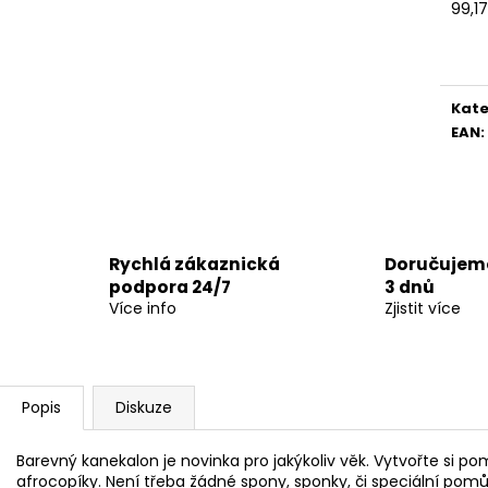
99,1
Měr
cena
Kate
EAN
:
Rychlá zákaznická
Doručujeme
podpora 24/7
3 dnů
Více info
Zjistit více
Popis
Diskuze
Barevný kanekalon je novinka pro jakýkoliv věk. Vytvořte si
afrocopíky. Není třeba žádné spony, sponky, či speciální pomůc