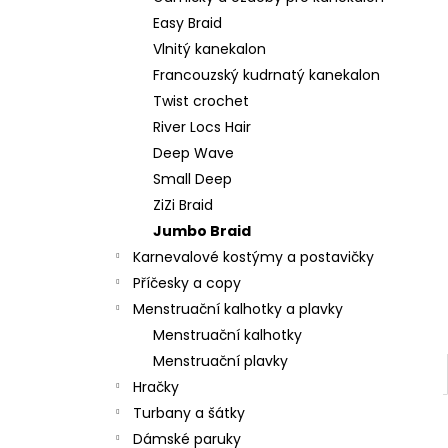
l
Easy Braid
Vlnitý kanekalon
Francouzský kudrnatý kanekalon
Twist crochet
River Locs Hair
Deep Wave
Small Deep
ZiZi Braid
Jumbo Braid
Karnevalové kostýmy a postavičky
Příčesky a copy
Menstruační kalhotky a plavky
Menstruační kalhotky
Menstruační plavky
Hračky
Turbany a šátky
Dámské paruky