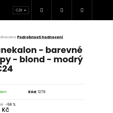
Hledat
Přihlášení
Nákupní
a copy
Menstruační kalhotky a plavky
Hr
CZK
košík
rné
odnoceno
Podrobnosti hodnocení
cení
nekalon - barevné
ktu
py - blond - modrý
C24
ček.
adem
Kód:
1279
Kč
–58 %
0 Kč