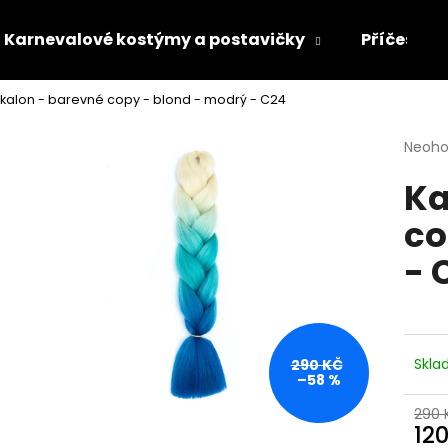
Karnevalové kostýmy a postavičky
Příčesky 
kalon - barevné copy - blond - modrý - C24
Co potřebujete najít?
Průmě
Neoh
hodno
Ka
produ
HLEDAT
je
co
0,0
z
- 
5
Doporučujeme
hvězdi
Skl
290 KČ
–58 %
290 
12