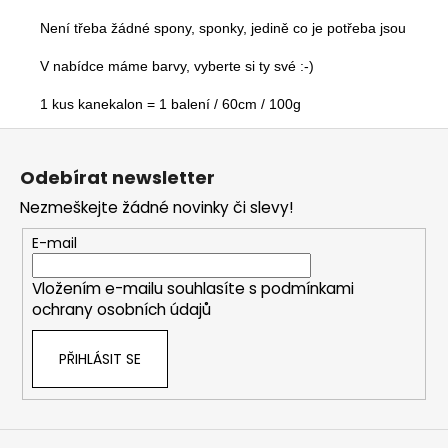
Není třeba žádné spony, sponky, jedině co je potřeba jsou vlasy,
V nabídce máme barvy, vyberte si ty své :-)

1 kus kanekalon = 1 balení / 60cm / 100g
Z
á
Odebírat newsletter
p
Nezmeškejte žádné novinky či slevy!
a
t
E-mail
í
Vložením e-mailu souhlasíte s
podmínkami
ochrany osobních údajů
PŘIHLÁSIT SE