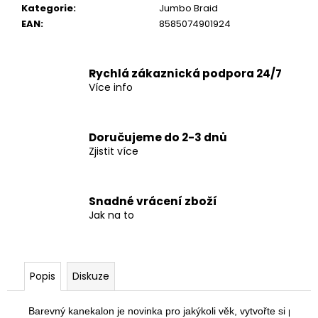
č
Kategorie
:
Jumbo Braid
u
EAN
:
8585074901924
j
e
m
Rychlá zákaznická podpora 24/7
e
Více info
Doručujeme do 2-3 dnů
Zjistit více
Snadné vrácení zboží
Jak na to
Popis
Diskuze
Barevný kanekalon je novinka pro jakýkoli věk, vytvořte si pomo