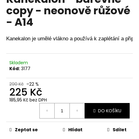
je
a
copy - neonově růžové
0,0
z
j
- A14
5
í
hvězdiček.
t
?
Kanekalon je umělé vlákno a používá k zaplétání a připle
Skladem
Kód:
3177
HLEDAT
290 Kč
–22 %
225 Kč
D
185,95 Kč bez DPH
o
Měrná
DO KOŠÍKU
p
cena:
o
r
Zeptat se
Hlídat
Sdílet
u