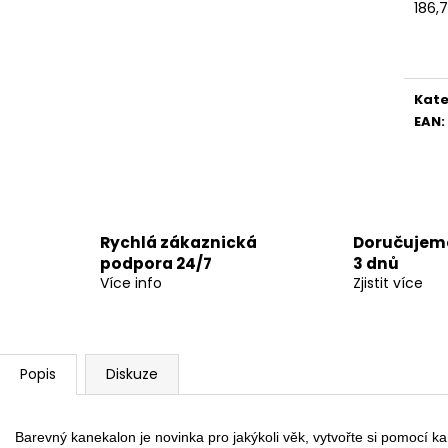
186,
Měr
cena
Kate
EAN
:
Rychlá zákaznická
Doručujeme
podpora 24/7
3 dnů
Více info
Zjistit více
Popis
Diskuze
Barevný kanekalon je novinka pro jakýkoli věk, vytvořte si pomocí 