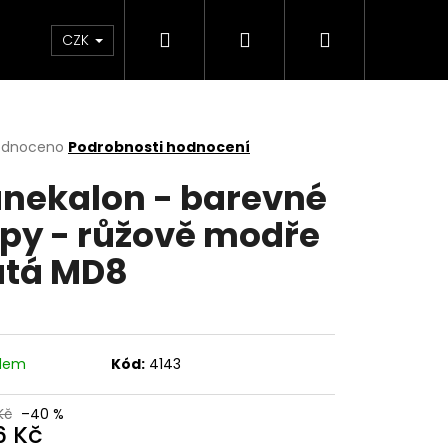
Hledat
Přihlášení
Nákupní
a copy
Menstruační kalhotky a plavky
Hr
CZK
košík
rné
odnoceno
Podrobnosti hodnocení
cení
nekalon - barevné
ktu
py - růžově modře
utá MD8
ček.
adem
Kód:
4143
Kč
–40 %
6 Kč