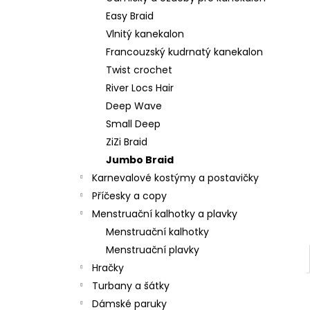
l
Easy Braid
Vlnitý kanekalon
Francouzský kudrnatý kanekalon
Twist crochet
River Locs Hair
Deep Wave
Small Deep
ZiZi Braid
Jumbo Braid
Karnevalové kostýmy a postavičky
Příčesky a copy
Menstruační kalhotky a plavky
Menstruační kalhotky
Menstruační plavky
Hračky
Turbany a šátky
Dámské paruky