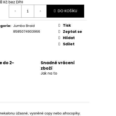
78 Kč bez DPH
ná
DO KOŠÍKU
:
Tisk
gorie
:
Jumbo Braid
8585074903966
Zeptat se
Hlídat
Sdílet
 do 2-
Snadné vrácení
zboží
Jak na to
kanekalonu úžasné, vysněné copy nebo afrocopíky.
