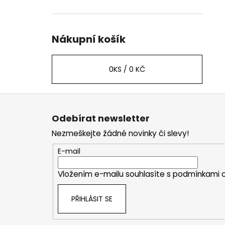
Nákupní košík
0
KS /
0 KČ
Z
á
Odebírat newsletter
p
Nezmeškejte žádné novinky či slevy!
a
t
E-mail
í
Vložením e-mailu souhlasíte s
podmínkami o
PŘIHLÁSIT SE