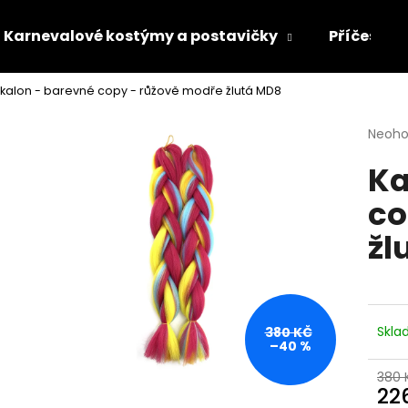
Karnevalové kostýmy a postavičky
Příčesky 
kalon - barevné copy - růžově modře žlutá MD8
Co potřebujete najít?
Průmě
Neoh
hodno
Ka
produ
HLEDAT
je
co
0,0
z
žl
5
Doporučujeme
hvězdi
Skl
380 KČ
–40 %
380 
22