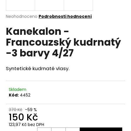
a
j
Průměrné
Neohodnoceno
Podrobnosti hodnocení
í
hodnocení
Kanekalon -
produktu
t
je
?
Francouzský kudrnatý
0,0
z
-3 barvy 4/27
5
hvězdiček.
Syntetické kudrnaté vlasy.
HLEDAT
Skladem
D
Kód:
4452
o
p
370 Kč
–59 %
o
150 Kč
r
u
123,97 Kč bez DPH
Měrná