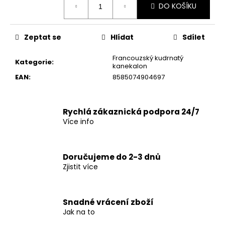
č
DO KOŠÍKU
cena:
u
j
e
Zeptat se
Hlídat
Sdílet
m
e
Francouzský kudrnatý
Kategorie
:
kanekalon
EAN
:
8585074904697
Rychlá zákaznická podpora 24/7
Více info
Doručujeme do 2-3 dnů
Zjistit více
Snadné vrácení zboží
Jak na to