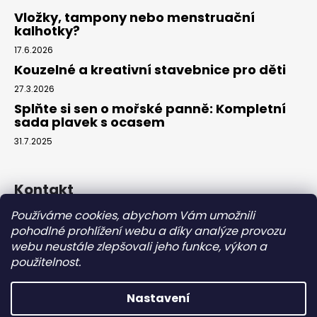
Vložky, tampony nebo menstruační
kalhotky?
17.6.2026
Kouzelné a kreativní stavebnice pro děti
27.3.2026
Splňte si sen o mořské panně: Kompletní
sada plavek s ocasem
31.7.2025
Kontakt
Používáme cookies, abychom Vám umožnili
info
@
eparuky.cz
pohodlné prohlížení webu a díky analýze provozu
+420 734 459 045
webu neustále zlepšovali jeho funkce, výkon a
Náš Facebook
použitelnost.
Nastavení
Vytvořil Shoptet