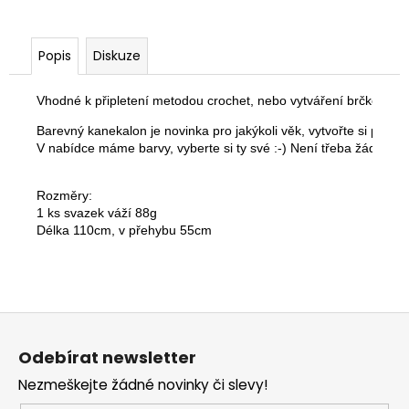
Popis
Diskuze
Vhodné k připletení metodou crochet, nebo vytváření brčko-drea
Barevný kanekalon je novinka pro jakýkoli věk, vytvořte si pom
V nabídce máme barvy, vyberte si ty své :-) Není třeba žádné spo
Rozměry:

1 ks svazek váží 88g

Délka 110cm, v přehybu 55cm
Z
á
Odebírat newsletter
p
Nezmeškejte žádné novinky či slevy!
a