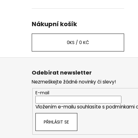
Nákupní košík
0
KS /
0 KČ
Z
á
Odebírat newsletter
p
Nezmeškejte žádné novinky či slevy!
a
t
E-mail
í
Vložením e-mailu souhlasíte s
podmínkami o
PŘIHLÁSIT SE