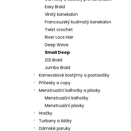
l
Easy Braid
Vlnitý kanekalon
Francouzský kudrnatý kanekalon
Twist crochet
River Locs Hair
Deep Wave
Small Deep
ZiZi Braid
Jumbo Braid
Karnevalové kostýmy a postavičky
Příčesky a copy
Menstruační kalhotky a plavky
Menstruační kalhotky
Menstruační plavky
Hračky
Turbany a šátky
Dámské paruky