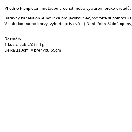
Vhodné k připletení metodou crochet, nebo vytváření brčko-dreadů, 
Barevný kanekalon je novinka pro jakýkoli věk, vytvořte si pomocí 
V nabídce máme barvy, vyberte si ty své :-) Není třeba žádné spony, 
Rozměry:

1 ks svazek váží 88 g

Délka 110cm, v přehybu 55cm