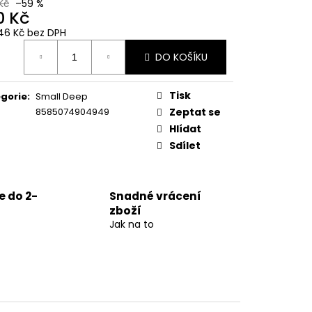
Kč
–59 %
0 Kč
46 Kč bez DPH
ná
DO KOŠÍKU
:
Tisk
gorie
:
Small Deep
8585074904949
Zeptat se
Hlídat
Sdílet
 do 2-
Snadné vrácení
zboží
Jak na to