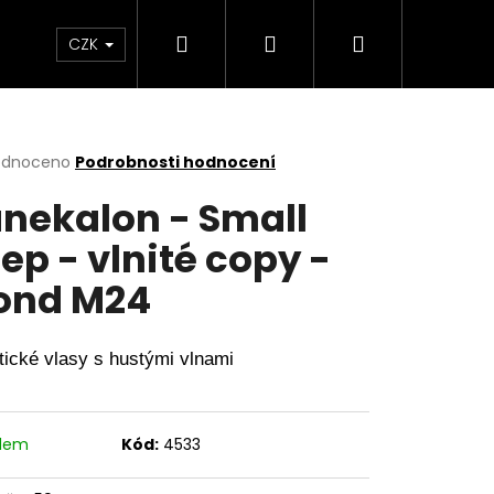
Hledat
Přihlášení
Nákupní
a copy
Menstruační kalhotky a plavky
Hr
CZK
košík
rné
odnoceno
Podrobnosti hodnocení
cení
nekalon - Small
ktu
ep - vlnité copy -
ond M24
ček.
tické vlasy s hustými vlnami
adem
Kód:
4533