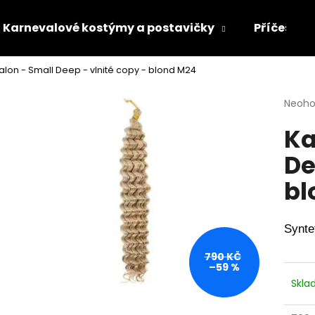
Karnevalové kostýmy a postavičky
Příčesky 
lon - Small Deep - vlnité copy - blond M24
Co potřebujete najít?
Průmě
Neoh
hodno
Ka
produ
HLEDAT
je
De
0,0
z
bl
5
Doporučujeme
hvězdi
Synte
790 KČ
–59 %
Skl