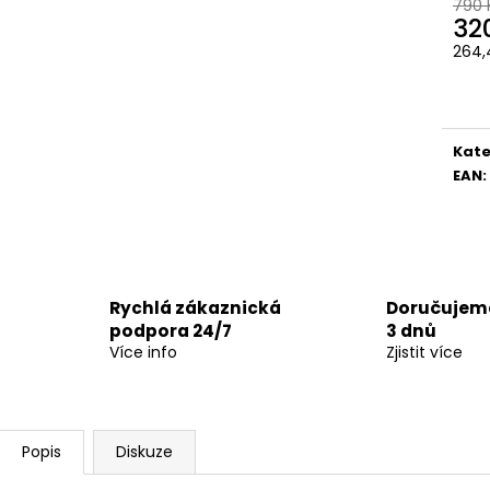
790 
32
264,
Měr
cena
Kate
EAN
:
Rychlá zákaznická
Doručujeme
podpora 24/7
3 dnů
Více info
Zjistit více
Popis
Diskuze