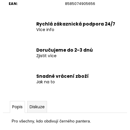
č
EAN
:
8585074905656
u
j
e
Rychlá zákaznická podpora 24/7
m
Více info
e
Doručujeme do 2-3 dnů
Zjistit více
Snadné vrácení zboží
Jak na to
Popis
Diskuze
Pro všechny, kdo obdivují černého pantera.
