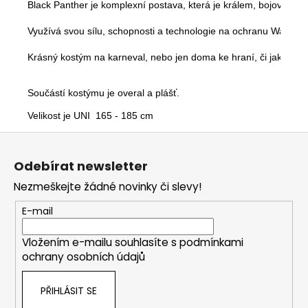
Black Panther je komplexní postava, která je králem, bojovníke
Využívá svou sílu, schopnosti a technologie na ochranu Wakandy 
Krásný kostým na karneval, nebo jen doma ke hraní, či jako dáre
Součástí kostýmu je overal a plášť.
Velikost je UNI  165 - 185 cm
Z
á
Odebírat newsletter
p
Nezmeškejte žádné novinky či slevy!
a
t
E-mail
í
Vložením e-mailu souhlasíte s
podmínkami
ochrany osobních údajů
PŘIHLÁSIT SE