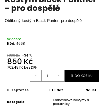
je
a
- pro dospělé
0,0
z
j
5
í
hvězdiček.
Oblíbený k
ostým Black Panter  pro dospělé
t
?
Skladem
Kód:
4668
HLEDAT
1 300 Kč
–34 %
850 Kč
702,48 Kč bez DPH
Měrná
D
DO KOŠÍKU
cena:
o
p
o
Zeptat se
Hlídat
Sdílet
r
Karnevalové kostýmy a
u
Kategorie
:
postavičky