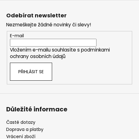
Z
á
Odebírat newsletter
p
Nezmeškejte žádné novinky či slevy!
a
t
E-mail
í
Vložením e-mailu souhlasíte s
podmínkami
ochrany osobních údajů
PŘIHLÁSIT SE
Důležité informace
Časté dotazy
Doprava a platby
Vrácení zboží