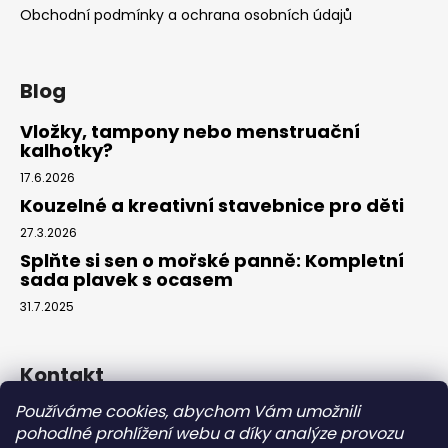
Obchodní podmínky a ochrana osobních údajů
Blog
Vložky, tampony nebo menstruační
kalhotky?
17.6.2026
Kouzelné a kreativní stavebnice pro děti
27.3.2026
Splňte si sen o mořské panně: Kompletní
sada plavek s ocasem
31.7.2025
Kontakt
Používáme cookies, abychom Vám umožnili
info
@
eparuky.cz
pohodlné prohlížení webu a díky analýze provozu
+420 734 459 045