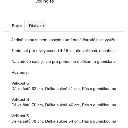
Jak na to
Popis
Diskuze
Jedině v kouzelném kostýmu umí malé čarodějnice využít své moc
Tento set pro dívky cca od 4-16 let, dle velikosti, obsahuje šaty, 
Na zádové části je zip pro pohodlné oblékání a gumička v pase 
Rozměry:

Velikost S

Délka šatů 62 cm, Délka sukně 41 cm, Pás s gumičkou na plovici
Velikost S

Délka šatů 70 cm, Délka sukně 46 cm, Pás s gumičkou na plovici
Velikost S

Délka šatů 78 cm, Délka sukně 54 cm, Pás s gumičkou na plovic