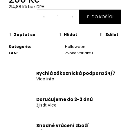
č
u
214,88 Kč bez DPH
Měrná
j
DO KOŠÍKU
cena:
e
m
e
Zeptat se
Hlídat
Sdílet
Kategorie
:
Halloween
EAN
:
Zvolte variantu
Rychlá zákaznická podpora 24/7
Více info
Doručujeme do 2-3 dnů
Zjistit více
Snadné vrácení zboží