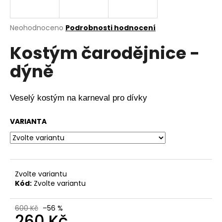
a
j
Průměrné
Neohodnoceno
Podrobnosti hodnocení
í
hodnocení
Kostým čarodějnice -
produktu
t
je
?
dýně
0,0
z
5
hvězdiček.
Veselý kostým na karneval pro dívky
HLEDAT
VARIANTA
D
o
Zvolte variantu
p
Kód:
Zvolte variantu
o
r
600 Kč
–56 %
u
260 Kč