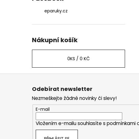
eparuky.cz
Nákupní košík
0
KS /
0 KČ
Z
á
Odebírat newsletter
p
Nezmeškejte žádné novinky či slevy!
a
t
E-mail
í
Vložením e-mailu souhlasíte s
podmínkami o
PŘIHLÁSIT SE