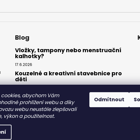
Blog
Vložky, tampony nebo menstruační
kalhotky?
17.6.2026
ů
Kouzelné a kreativní stavebnice pro
děti
27.3.2026
 cookies, abychom Vám
Splňte si sen o mořské panně:
Odmítnout
S
Kompletní sada plavek s ocasem
ohodlné prohlížení webu a díky
ovozu webu neustále zlepšovali
31.7.2025
, výkon a použitelnost.
razena.
Upravit nastavení cookies
ní