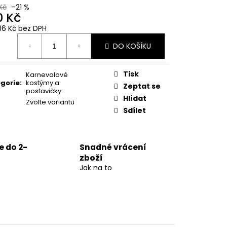
Kč
–21 %
0 Kč
36 Kč bez DPH
ná
DO KOŠÍKU
:
Tisk
Karnevalové
gorie
:
kostýmy a
Zeptat se
postavičky
Hlídat
Zvolte variantu
Sdílet
 do 2-
Snadné vrácení
zboží
Jak na to