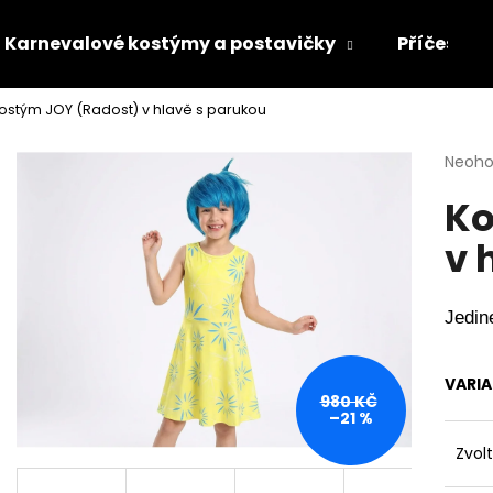
Karnevalové kostýmy a postavičky
Příčesky 
ostým JOY (Radost) v hlavě s parukou
Co potřebujete najít?
Průmě
Neoh
hodno
Ko
produ
HLEDAT
je
v 
0,0
z
5
Doporučujeme
hvězdi
Jedin
VARI
980 KČ
–21 %
Zvol