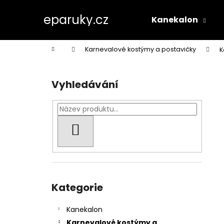
K
Přejít
na
o
eparuky.cz
Kanekalon
obsah
Zpět
Zpět
š
do
do
í
Domů
Karnevalové kostýmy a postavičky
K
k
obchodu
obchodu
P
o
Vyhledávání
s
t
r
a
HLEDAT
n
n
í
Přeskočit
p
kategorie
Kategorie
a
n
Kanekalon
e
Karnevalové kostýmy a