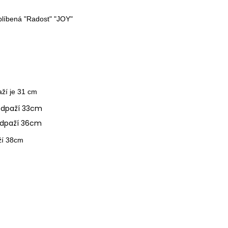
oblíbená "Radost" "JOY"
aží je 31 cm
podpaží 33cm
podpaží 36cm
aží 38cm