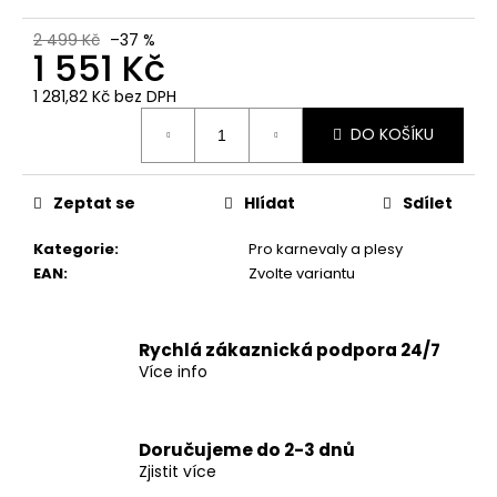
č
u
2 499 Kč
–37 %
j
1 551 Kč
e
1 281,82 Kč bez DPH
m
Měrná
e
DO KOŠÍKU
cena:
Zeptat se
Hlídat
Sdílet
Kategorie
:
Pro karnevaly a plesy
EAN
:
Zvolte variantu
Rychlá zákaznická podpora 24/7
Více info
Doručujeme do 2-3 dnů
Zjistit více