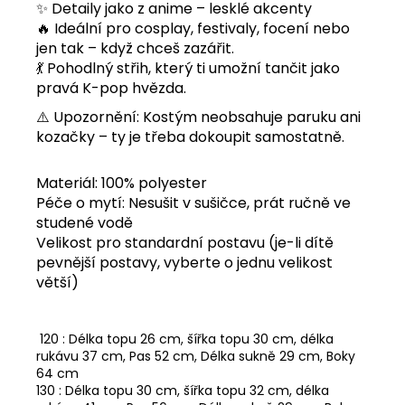
✨ Detaily jako z anime – lesklé akcenty
🔥 Ideální pro cosplay, festivaly, focení nebo
jen tak – když chceš zazářit.
💃 Pohodlný střih, který ti umožní tančit jako
pravá K-pop hvězda.
⚠️ Upozornění: Kostým neobsahuje paruku ani
kozačky – ty je třeba dokoupit samostatně.
Materiál: 100% polyester
Péče o mytí: Nesušit v sušičce, prát ručně ve
studené vodě
Velikost pro standardní postavu (je-li dítě
pevnější postavy, vyberte o jednu velikost
větší)
120 : Délka topu 26 cm, šířka topu 30 cm, délka
rukávu 37 cm, Pas 52 cm, Délka sukně 29 cm, Boky
64 cm
130 : Délka topu 30 cm, šířka topu 32 cm, délka