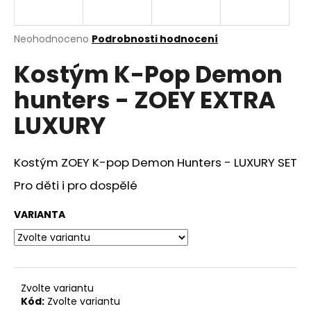
a
j
Průměrné
Neohodnoceno
Podrobnosti hodnocení
í
hodnocení
Kostým K-Pop Demon
produktu
t
je
?
hunters - ZOEY EXTRA
0,0
z
LUXURY
5
hvězdiček.
Kostým ZOEY K-pop Demon Hunters - LUXURY SET
HLEDAT
Pro děti i pro dospělé
VARIANTA
D
o
p
o
r
Zvolte variantu
u
Kód:
Zvolte variantu