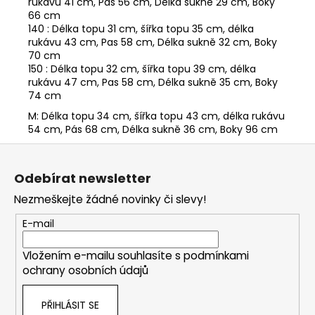
rukávu 41 cm, Pas 56 cm, Délka sukně 29 cm, Boky
66 cm
140 : Délka topu 31 cm, šířka topu 35 cm, délka
rukávu 43 cm, Pas 58 cm, Délka sukně 32 cm, Boky
70 cm
150 : Délka topu 32 cm, šířka topu 39 cm, délka
rukávu 47 cm, Pas 58 cm, Délka sukně 35 cm, Boky
74 cm
M: Délka topu 34 cm, šířka topu 43 cm, délka rukávu
54 cm, Pás 68 cm, Délka sukně 36 cm, Boky 96 cm
Z
á
Odebírat newsletter
p
Nezmeškejte žádné novinky či slevy!
a
t
E-mail
í
Vložením e-mailu souhlasíte s
podmínkami
ochrany osobních údajů
PŘIHLÁSIT SE