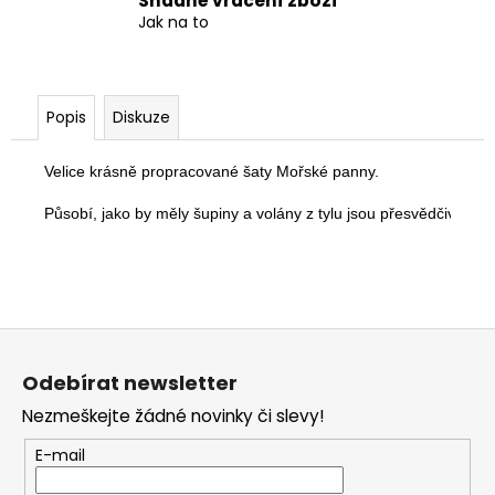
Snadné vrácení zboží
Jak na to
Popis
Diskuze
Velice krásně propracované šaty Mořské panny.

Působí, jako by měly šupiny a volány z tylu jsou přesvědčivé plou
Z
á
Odebírat newsletter
p
Nezmeškejte žádné novinky či slevy!
a
t
E-mail
í