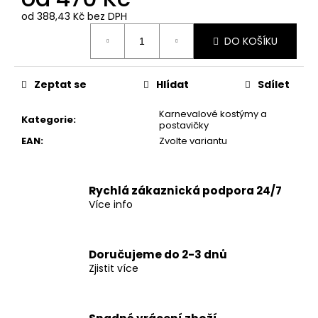
č
u
od
388,43 Kč
bez DPH
Měrná
j
DO KOŠÍKU
cena:
e
m
e
Zeptat se
Hlídat
Sdílet
Karnevalové kostýmy a
Kategorie
:
postavičky
EAN
:
Zvolte variantu
Rychlá zákaznická podpora 24/7
Více info
Doručujeme do 2-3 dnů
Zjistit více