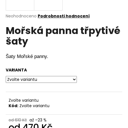
a
j
Průměrné
Neohodnoceno
Podrobnosti hodnocení
í
hodnocení
Mořská panna třpytivé
produktu
t
je
?
šaty
0,0
z
5
hvězdiček.
Šaty Mořské panny.
HLEDAT
VARIANTA
D
o
Zvolte variantu
p
Kód:
Zvolte variantu
o
r
od 610 Kč
až –23 %
u
od
470 Kč