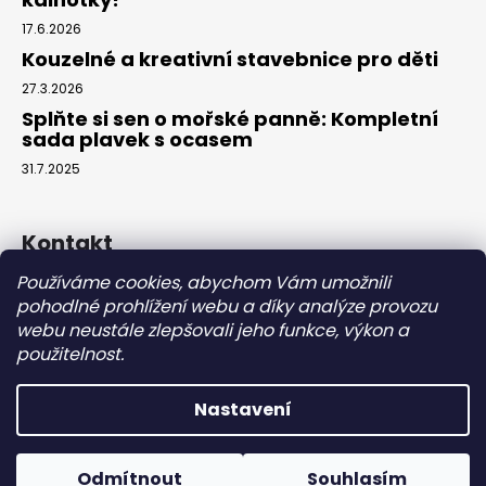
17.6.2026
Kouzelné a kreativní stavebnice pro děti
27.3.2026
Splňte si sen o mořské panně: Kompletní
sada plavek s ocasem
31.7.2025
Kontakt
Používáme cookies, abychom Vám umožnili
info
@
eparuky.cz
pohodlné prohlížení webu a díky analýze provozu
+420 734 459 045
webu neustále zlepšovali jeho funkce, výkon a
Náš Facebook
použitelnost.
Nastavení
Vytvořil Shoptet
Copyright 2026
eparuky.cz
. Všechna práva vyhrazena.
Odmítnout
Souhlasím
Upravit nastavení cookies