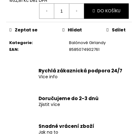
č
462,81 Kč bez DPH
Měrná
u
DO KOŠÍKU
cena:
j
e
m
Zeptat se
Hlídat
Sdílet
e
Kategorie
:
Balónové Girlandy
EAN
:
8585074902761
Rychlá zákaznická podpora 24/7
Více info
Doručujeme do 2-3 dnů
Zjistit více
Snadné vrácení zboží
Jak na to