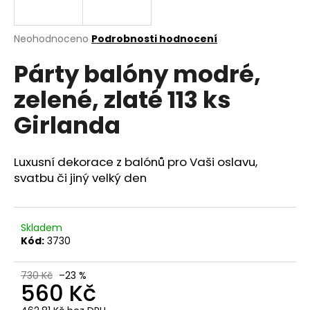
a
j
Průměrné
Neohodnoceno
Podrobnosti hodnocení
í
hodnocení
Párty balóny modré,
produktu
t
je
?
zelené, zlaté 113 ks
0,0
z
Girlanda
5
hvězdiček.
Luxusní dekorace z balónů pro Vaši oslavu,
HLEDAT
svatbu či jiný velký den
D
Skladem
o
Kód:
3730
p
o
730 Kč
–23 %
r
560 Kč
u