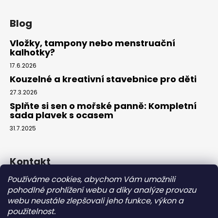
Blog
Vložky, tampony nebo menstruační
kalhotky?
17.6.2026
Kouzelné a kreativní stavebnice pro děti
27.3.2026
Splňte si sen o mořské panně: Kompletní
sada plavek s ocasem
31.7.2025
Kontakt
Používáme cookies, abychom Vám umožnili
info
@
eparuky.cz
pohodlné prohlížení webu a díky analýze provozu
+420 734 459 045
webu neustále zlepšovali jeho funkce, výkon a
Náš Facebook
použitelnost.