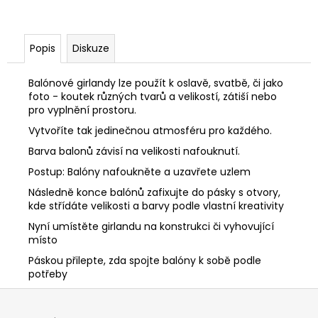
Popis
Diskuze
Balónové girlandy lze použít k oslavě, svatbě, či jako
foto - koutek různých tvarů a velikostí, zátiší nebo
pro vyplnění prostoru.
Vytvoříte tak jedinečnou atmosféru pro každého.
Barva balonů závisí na velikosti nafouknutí.
Postup: Balóny nafoukněte a uzavřete uzlem
Následně konce balónů zafixujte do pásky s otvory,
kde střídáte velikosti a barvy podle vlastní kreativity
Nyní umístěte girlandu na konstrukci či vyhovující
místo
Páskou přilepte, zda spojte balóny k sobě podle
potřeby
Z
á