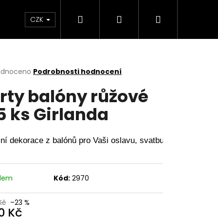
Hledat
Přihlášení
Nákupní
a copy
Menstruační kalhotky a plavky
Hr
CZK
košík
rné
odnoceno
Podrobnosti hodnocení
cení
rty balóny růžové
ktu
5 ks Girlanda
ček.
ní dekorace z balónů pro Vaši oslavu, svatbu či jiný velký d
adem
Kód:
2970
Kč
–23 %
0 Kč