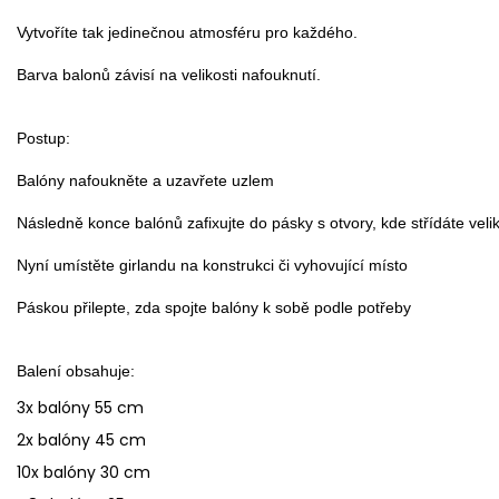
Vytvoříte tak jedinečnou atmosféru pro každého.

Postup:

Balóny nafoukněte a uzavřete uzlem

Následně konce balónů zafixujte do pásky s otvory, kde střídáte velikos
Nyní umístěte girlandu na konstrukci či vyhovující místo

Páskou přilepte, zda spojte balóny k sobě podle potřeby

Balení obsahuje:
3x balóny 55 cm
2x balóny 45 cm
10x balóny 30 cm