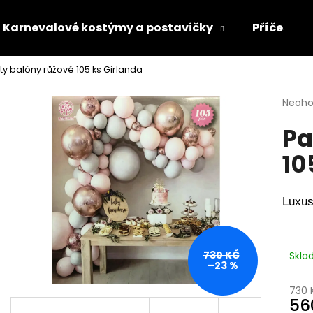
Karnevalové kostýmy a postavičky
Příčesky 
ty balóny růžové 105 ks Girlanda
Co potřebujete najít?
Průmě
Neoh
hodno
Pa
produ
HLEDAT
je
10
0,0
z
5
Doporučujeme
hvězdi
Luxus
730 KČ
Skl
–23 %
730 
56