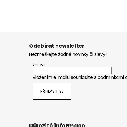
Z
á
Odebírat newsletter
p
Nezmeškejte žádné novinky či slevy!
a
t
E-mail
í
Vložením e-mailu souhlasíte s
podmínkami o
PŘIHLÁSIT SE
Důležité informace