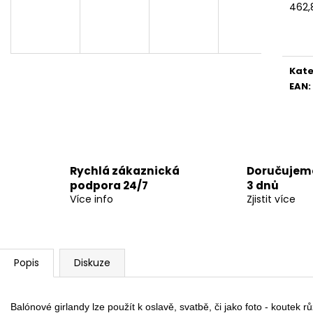
462,
Měr
cena
Kate
EAN
:
Rychlá zákaznická
Doručujeme
podpora 24/7
3 dnů
Více info
Zjistit více
Popis
Diskuze
Balónové girlandy lze použít k oslavě, svatbě, či jako foto - koutek rů