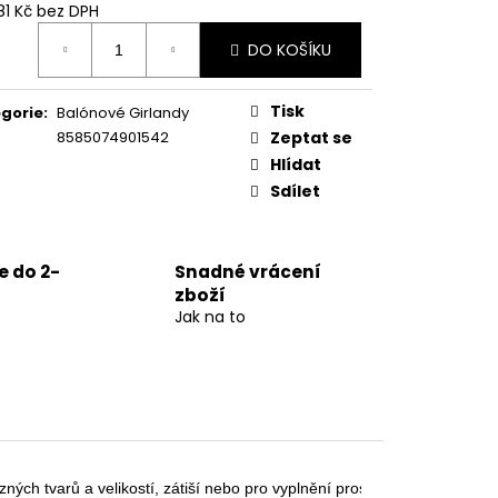
81 Kč bez DPH
ná
DO KOŠÍKU
:
Tisk
gorie
:
Balónové Girlandy
8585074901542
Zeptat se
Hlídat
Sdílet
 do 2-
Snadné vrácení
zboží
Jak na to
zných tvarů a velikostí, zátiší nebo pro vyplnění prostoru.
