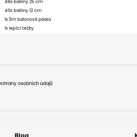
48x balóny 25 cm
40x balóny 12 cm
1x 5m balonová páska
1x lepící tečky
chrany osobních údajů
Blog