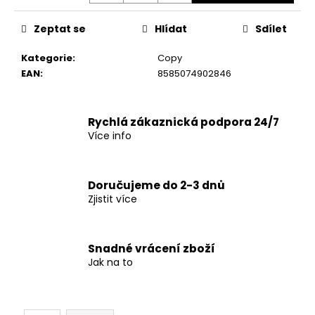
č
u
Zeptat se
Hlídat
Sdílet
j
e
Kategorie
:
Copy
m
EAN
:
8585074902846
e
Rychlá zákaznická podpora 24/7
Více info
Doručujeme do 2-3 dnů
Zjistit více
Snadné vrácení zboží
Jak na to