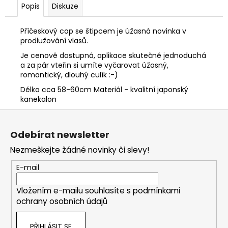
Popis
Diskuze
Příčeskový cop se štipcem je úžasná novinka v
prodlužování vlasů.
Je cenově dostupná, aplikace skutečně jednoduchá
a za pár vteřin si umíte vyčarovat úžasný,
romantický, dlouhý culík :-)
Délka cca 58-60cm Materiál - kvalitní japonský
kanekalon
Z
á
Odebírat newsletter
p
Nezmeškejte žádné novinky či slevy!
a
t
E-mail
í
Vložením e-mailu souhlasíte s
podmínkami
ochrany osobních údajů
PŘIHLÁSIT SE