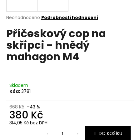
a
j
Průměrné
Neohodnoceno
Podrobnosti hodnocení
í
hodnocení
Příčeskový cop na
produktu
t
je
?
skřipci - hnědý
0,0
z
mahagon M4
5
hvězdiček.
HLEDAT
Skladem
Kód:
3781
D
o
668 Kč
–43 %
380 Kč
p
o
314,05 Kč bez DPH
r
Měrná
u
DO KOŠÍKU
cena: