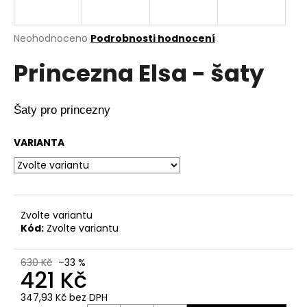
a
j
Průměrné
Neohodnoceno
Podrobnosti hodnocení
í
hodnocení
Princezna Elsa - šaty
produktu
t
je
?
0,0
z
Šaty pro princezny
5
hvězdiček.
VARIANTA
HLEDAT
Zvolte variantu
D
Kód:
Zvolte variantu
o
p
o
630 Kč
–33 %
421 Kč
r
u
347,93 Kč bez DPH