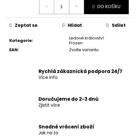
č
Měrná
DO KOŠÍKU
u
cena:
j
e
Zeptat se
Hlídat
Sdílet
m
e
Ledové království
Kategorie
:
Frozen
EAN
:
Zvolte variantu
Rychlá zákaznická podpora 24/7
Více info
Doručujeme do 2-3 dnů
Zjistit více
Snadné vrácení zboží
Jak na to