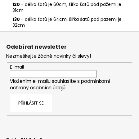
120
- délka šatů je 60cm, šířka šatů pod pažemi je
31cm
130
- délka šatů je 64cm, šířka šatů pod pažemi je
32cm
Z
á
Odebírat newsletter
p
Nezmeškejte žádné novinky či slevy!
a
t
E-mail
í
Vložením e-mailu souhlasíte s
podmínkami
ochrany osobních údajů
PŘIHLÁSIT SE