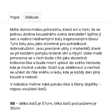
Popis
Diskuze
Máte doma malou princeznu, která sní o tom, že se
jednou dotkne kouzelného světa Arendelle? Splňte jí
sen s našimi nádhernými šaty inspirovanými Elsou!
Tyto šaty jsou jako stvořené pro pohádková
dobrodružství. Jsou precizně ušity z materiálů, které
se při každém pohybu krásně vlní a třpytí. Vaše malá
princezna se v nich bude cítit jako skutečná
královna Elsa a bude moct vplout do světa fantazie,
kde je možné cokoliv. Stačí si je obléknout a nechat
se unést do říše sněhu a ledu, kde je každý den plný
kouzel a radosti.
V nabídce máme také paruku Elsa a Elsiny doplňky -
nejsou součástí šatů.
110
- délka šatů je 57cm, šířka šatů pod pažemi je
30cm