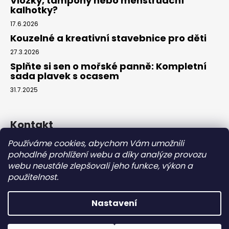
Vložky, tampony nebo menstruační
kalhotky?
17.6.2026
Kouzelné a kreativní stavebnice pro děti
27.3.2026
Splňte si sen o mořské panně: Kompletní
sada plavek s ocasem
31.7.2025
Kontakt
Používáme cookies, abychom Vám umožnili
info
@
eparuky.cz
pohodlné prohlížení webu a díky analýze provozu
+420 734 459 045
webu neustále zlepšovali jeho funkce, výkon a
Náš Facebook
použitelnost.
Nastavení
Vytvořil Shoptet
Copyright 2026
eparuky.cz
. Všechna práva vyhrazena.