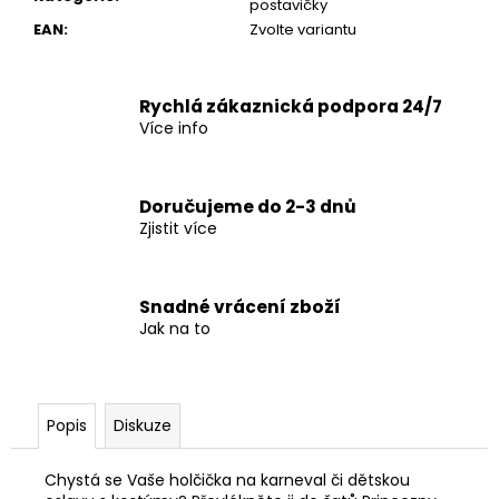
č
postavičky
u
EAN
:
Zvolte variantu
j
e
m
Rychlá zákaznická podpora 24/7
e
Více info
Doručujeme do 2-3 dnů
Zjistit více
Snadné vrácení zboží
Jak na to
Popis
Diskuze
Chystá se Vaše holčička na karneval či dětskou