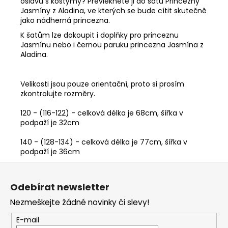
oslavu s kostýmy? Převlékněte ji do šatů Princezny
Jasmíny z Aladina, ve kterých se bude cítit skutečně
jako nádherná princezna.
K šatům lze dokoupit i doplňky pro princeznu
Jasmínu nebo i černou paruku princezna Jasmína z
Aladina.
Velikosti jsou pouze orientační, proto si prosím
zkontrolujte rozměry.
120 - (116-122) - celková délka je 68cm, šířka v
podpaží je 32cm
140 - (128-134) - celková délka je 77cm, šířka v
podpaží je 36cm
Z
á
Odebírat newsletter
p
Nezmeškejte žádné novinky či slevy!
a
t
E-mail