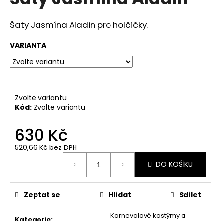
je
a
0,0
z
j
Šaty Jasmína Aladin pro holčičky.
5
í
hvězdiček.
VARIANTA
t
?
Zvolte variantu
Kód:
Zvolte variantu
HLEDAT
630 Kč
520,66 Kč bez DPH
D
Měrná
DO KOŠÍKU
cena:
o
p
o
Zeptat se
Hlídat
Sdílet
r
u
Karnevalové kostýmy a
Kategorie
: