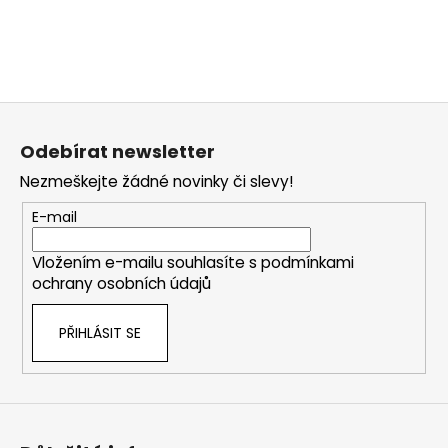
Z
á
Odebírat newsletter
p
Nezmeškejte žádné novinky či slevy!
a
t
E-mail
í
Vložením e-mailu souhlasíte s
podmínkami
ochrany osobních údajů
PŘIHLÁSIT SE