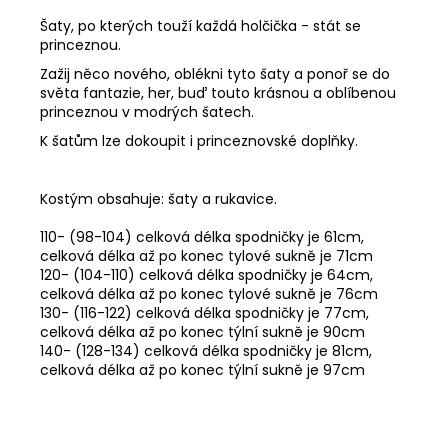
Šaty, po kterých touží každá holčička - stát se
princeznou.
Zažij něco nového, oblékni tyto šaty a ponoř se do
světa fantazie, her, buď touto krásnou a oblíbenou
princeznou v modrých šatech.
K šatům lze dokoupit i princeznovské doplňky.
Kostým obsahuje: šaty a rukavice.
110- (98-104) celková délka spodničky je 61cm,
celková délka až po konec tylové sukně je 71cm
120- (104-110) celková délka spodničky je 64cm,
celková délka až po konec tylové sukně je 76cm
130- (116-122) celková délka spodničky je 77cm,
celková délka až po konec týlní sukně je 90cm
140- (128-134) celková délka spodničky je 81cm,
celková délka až po konec týlní sukně je 97cm