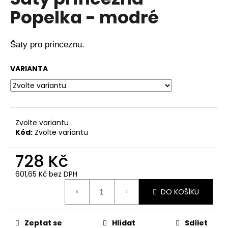
je
a
Popelka - modré
0,0
z
j
5
í
hvězdiček.
Šaty pro princeznu.
t
?
VARIANTA
HLEDAT
Zvolte variantu
Kód:
Zvolte variantu
728 Kč
D
o
601,65 Kč bez DPH
p
Měrná
DO KOŠÍKU
cena:
o
r
u
Zeptat se
Hlídat
Sdílet