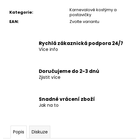
č
u
Karnevalové kostýmy a
Kategorie
:
j
postavičky
e
EAN
:
Zvolte variantu
m
e
Rychlá zákaznická podpora 24/7
Více info
Doručujeme do 2-3 dnů
Zjistit více
Snadné vrácení zboží
Jak na to
Popis
Diskuze