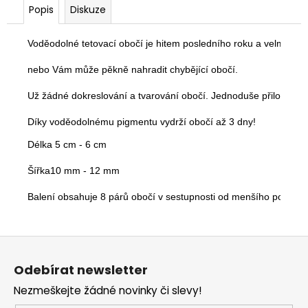
Popis
Diskuze
Voděodolné tetovací obočí je hitem posledního roku a velmi Vám 
nebo Vám může pěkně nahradit chybějící obočí.

Už žádné dokreslování a tvarování obočí. Jednoduše přiložte pap
Díky voděodolnému pigmentu vydrží obočí až 3 dny!
Délka 5 cm - 6 cm

Šířka10 mm - 12 mm

Balení obsahuje 8 párů obočí v sestupnosti od menšího po větší
Z
á
Odebírat newsletter
p
Nezmeškejte žádné novinky či slevy!
a