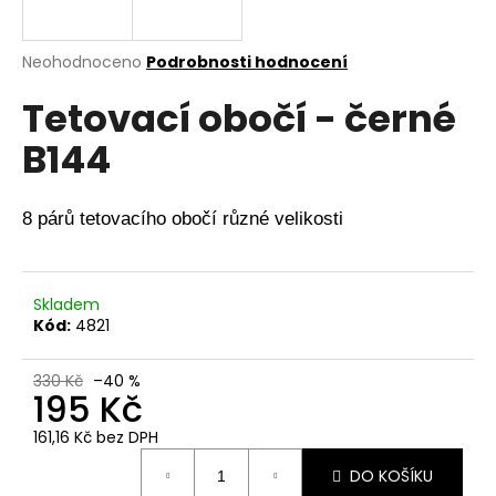
a
j
Průměrné
Neohodnoceno
Podrobnosti hodnocení
í
hodnocení
Tetovací obočí - černé
produktu
t
je
?
B144
0,0
z
5
hvězdiček.
8 párů tetovacího obočí různé velikosti
HLEDAT
Skladem
Kód:
4821
D
o
330 Kč
–40 %
195 Kč
p
o
161,16 Kč bez DPH
r
Měrná
u
DO KOŠÍKU
cena: