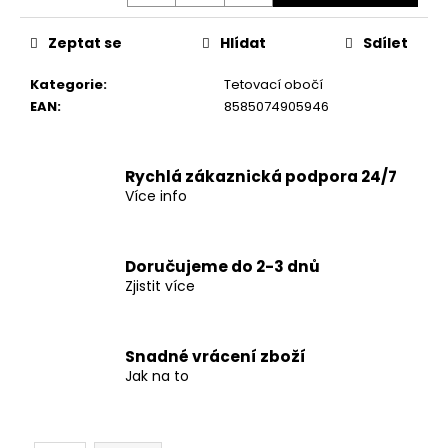
č
u
j
Zeptat se
Hlídat
Sdílet
e
Kategorie
:
Tetovací obočí
m
EAN
:
8585074905946
e
Rychlá zákaznická podpora 24/7
Více info
Doručujeme do 2-3 dnů
Zjistit více
Snadné vrácení zboží
Jak na to