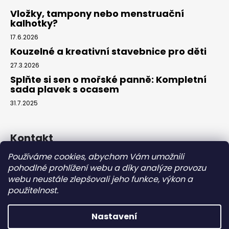
Vložky, tampony nebo menstruační
kalhotky?
17.6.2026
Kouzelné a kreativní stavebnice pro děti
27.3.2026
Splňte si sen o mořské panně: Kompletní
sada plavek s ocasem
31.7.2025
Kontakt
Používáme cookies, abychom Vám umožnili
info
@
eparuky.cz
pohodlné prohlížení webu a díky analýze provozu
+420 734 459 045
webu neustále zlepšovali jeho funkce, výkon a
Náš Facebook
použitelnost.
Nastavení
Vytvořil Shoptet