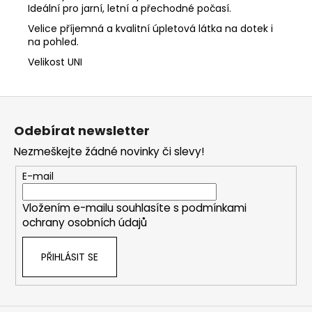
Ideální pro jarní, letní a přechodné počasí.
Velice příjemná a kvalitní úpletová látka na dotek i
na pohled.
Velikost UNI
Z
á
Odebírat newsletter
p
Nezmeškejte žádné novinky či slevy!
a
t
E-mail
í
Vložením e-mailu souhlasíte s
podmínkami
ochrany osobních údajů
PŘIHLÁSIT SE