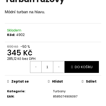
je
a
0,0
z
j
Módní turban na hlavu.
5
í
hvězdiček.
t
?
Skladem
Kód:
4902
690 Kč
–50 %
345 Kč
HLEDAT
285,12 Kč bez DPH
Měrná
DO KOŠÍKU
cena:
D
o
Zeptat se
Hlídat
Sdílet
p
o
Kategorie
:
Turbany
r
EAN
:
8585074906097
u