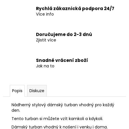
č
u
Rychlá zákaznická podpora 24/7
j
Více info
e
m
e
Doručujeme do 2-3 dnů
Zjistit více
Snadné vrácení zboží
Jak na to
Popis
Diskuze
Nádherný stylový dámský turban vhodný pro každý
den.
Tento turban si můžete vzít kamkoli a kdykoli.
Dámský turban vhodný k nošení i venku i doma.