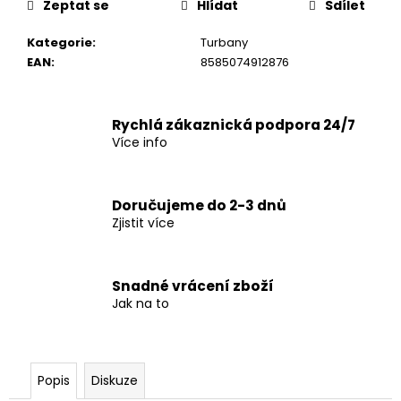
č
Zeptat se
Hlídat
Sdílet
u
j
Kategorie
:
Turbany
e
EAN
:
8585074912876
m
e
Rychlá zákaznická podpora 24/7
Více info
Doručujeme do 2-3 dnů
Zjistit více
Snadné vrácení zboží
Jak na to
Popis
Diskuze