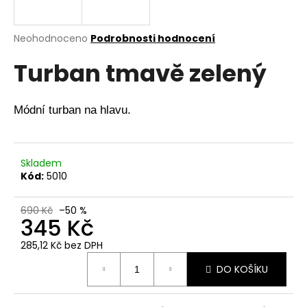
a
j
Průměrné
Neohodnoceno
Podrobnosti hodnocení
í
hodnocení
Turban tmavě zelený
produktu
t
je
?
0,0
z
Módní turban na hlavu.
5
hvězdiček.
HLEDAT
Skladem
Kód:
5010
690 Kč
–50 %
D
345 Kč
o
285,12 Kč bez DPH
p
Měrná
o
DO KOŠÍKU
cena:
r
u