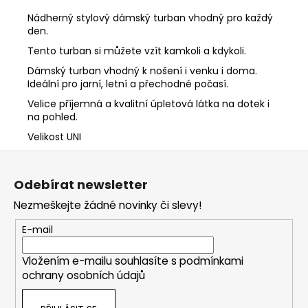
Nádherný stylový dámský turban vhodný pro každý
den.
Tento turban si můžete vzít kamkoli a kdykoli.
Dámský turban vhodný k nošení i venku i doma.
Ideální pro jarní, letní a přechodné počasí.
Velice příjemná a kvalitní úpletová látka na dotek i
na pohled.
Velikost UNI
Z
á
Odebírat newsletter
p
Nezmeškejte žádné novinky či slevy!
a
t
E-mail
í
Vložením e-mailu souhlasíte s
podmínkami
ochrany osobních údajů