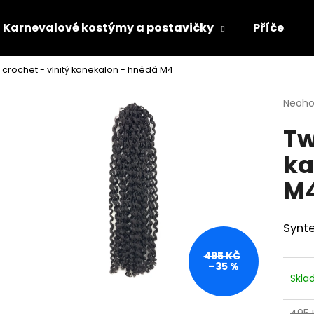
Karnevalové kostýmy a postavičky
Příčesky 
t crochet - vlnitý kanekalon - hnědá M4
Co potřebujete najít?
Průmě
Neoh
hodno
Tw
produ
HLEDAT
je
ka
0,0
z
M
5
Doporučujeme
hvězdi
Synte
495 KČ
–35 %
Skl
495 