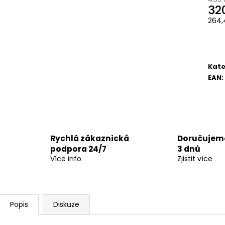
32
264,
Měr
cena
Kate
EAN
:
Rychlá zákaznická
Doručujeme
podpora 24/7
3 dnů
Více info
Zjistit více
Popis
Diskuze