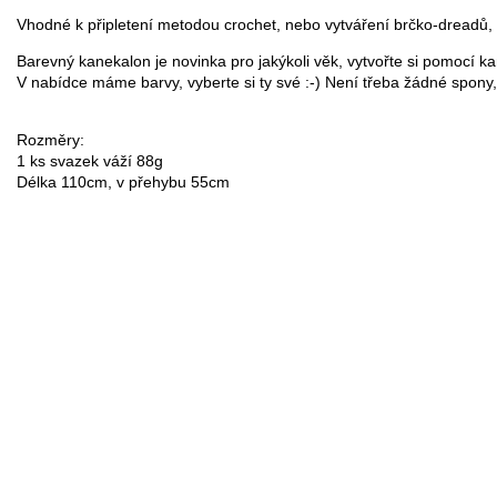
Vhodné k připletení metodou crochet, nebo vytváření brčko-dreadů, 
Barevný kanekalon je novinka pro jakýkoli věk, vytvořte si pomocí 
V nabídce máme barvy, vyberte si ty své :-) Není třeba žádné spony, 
Rozměry:

1 ks svazek váží 88g

Délka 110cm, v přehybu 55cm