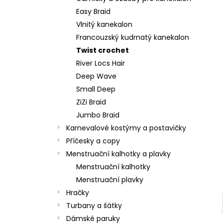
l
Easy Braid
Vlnitý kanekalon
Francouzský kudrnatý kanekalon
Twist crochet
River Locs Hair
Deep Wave
Small Deep
ZiZi Braid
Jumbo Braid
Karnevalové kostýmy a postavičky
Příčesky a copy
Menstruační kalhotky a plavky
Menstruační kalhotky
Menstruační plavky
Hračky
Turbany a šátky
Dámské paruky