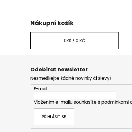
Nákupní košík
0
KS /
0 KČ
Z
á
Odebírat newsletter
p
Nezmeškejte žádné novinky či slevy!
a
t
E-mail
í
Vložením e-mailu souhlasíte s
podmínkami o
PŘIHLÁSIT SE