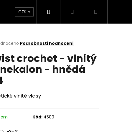
Hledat
Přihlášení
Nákupní
a copy
Menstruační kalhotky a plavky
Hr
CZK
košík
rné
odnoceno
Podrobnosti hodnocení
cení
ist crochet - vlnitý
ktu
nekalon - hnědá
4
ček.
tické vlnité vlasy
adem
Kód:
4509
Kč
–35 %