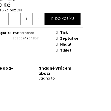
0 Kč
46 Kč bez DPH
ná
DO KOŠÍKU
:
Tisk
gorie
:
Twist crochet
8585074904857
Zeptat se
Hlídat
Sdílet
 do 2-
Snadné vrácení
zboží
Jak na to