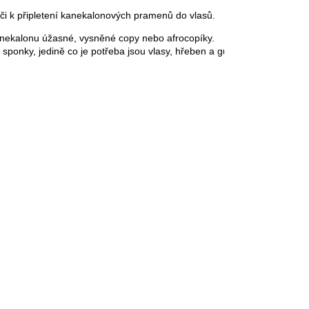
či k připletení kanekalonových pramenů do vlasů.
kanekalonu úžasné, vysněné copy nebo afrocopíky. 
sponky, jedině co je potřeba jsou vlasy, hřeben a gumička na závěr :-)