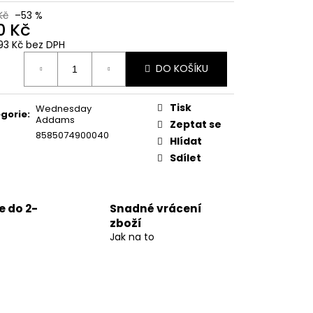
Kč
–53 %
0 Kč
93 Kč bez DPH
ná
DO KOŠÍKU
:
Tisk
Wednesday
gorie
:
Addams
Zeptat se
8585074900040
Hlídat
Sdílet
 do 2-
Snadné vrácení
zboží
Jak na to