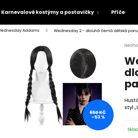
Karnevalové kostýmy a postavičky
Příčesky 
ednesday Addams
Wednesday 2 - dlouhá černá dětská paru
Co potřebujete najít?
Průmě
Neoh
hodno
We
produ
HLEDAT
je
dl
0,0
z
pa
5
Doporučujeme
hvězdi
Hustá
styl 
650 KČ
–53 %
Skl