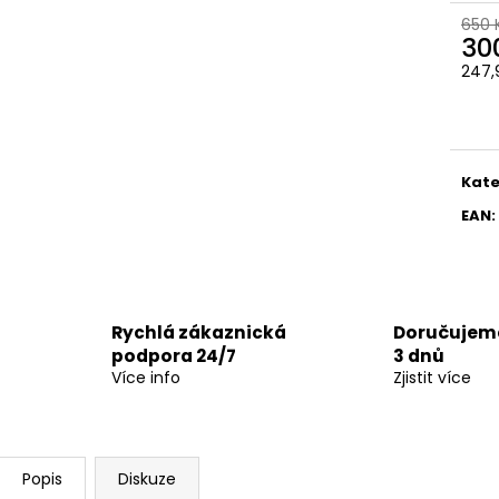
650 
30
247,
Měr
cena
Kate
EAN
:
Rychlá zákaznická
Doručujeme
podpora 24/7
3 dnů
Více info
Zjistit více
Popis
Diskuze