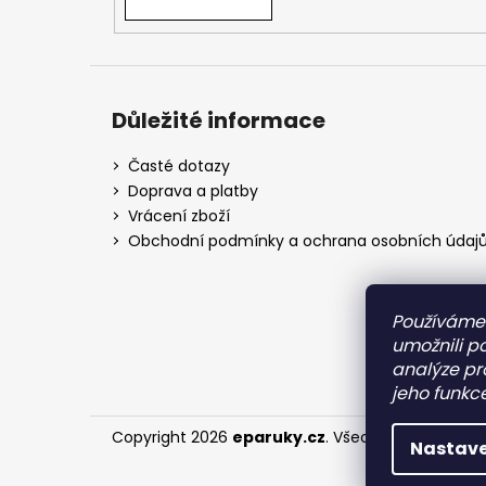
Důležité informace
Časté dotazy
Doprava a platby
Vrácení zboží
Obchodní podmínky a ochrana osobních údaj
Používáme
umožnili p
analýze pr
jeho funkce
Copyright 2026
eparuky.cz
. Všechna práva vyh
Nastave