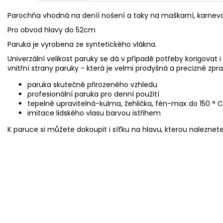
Parochňa vhodná na deníí nošení a taky na maškarní, karneval
Pro obvod hlavy do 52cm
Paruka je vyrobena ze syntetického vlákna.
Univerzální velikost paruky se dá v případě potřeby korigovat i
vnitřní strany paruky - která je velmi prodyšná a precizně zp
paruka skutečně přirozeného vzhledu
profesionální paruka pro denní použití
tepelně upravitelná-kulma, žehlička, fén-max do 150 ° C
imitace lidského vlasu barvou istřihem
K paruce si můžete dokoupit i síťku na hlavu, kterou naleznete