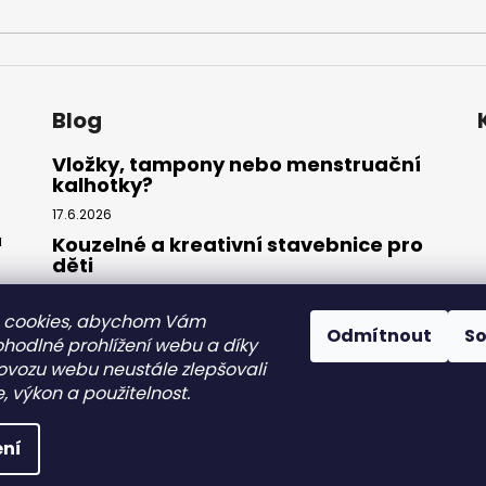
Blog
Vložky, tampony nebo menstruační
kalhotky?
17.6.2026
ů
Kouzelné a kreativní stavebnice pro
děti
27.3.2026
 cookies, abychom Vám
Splňte si sen o mořské panně:
Odmítnout
S
Kompletní sada plavek s ocasem
ohodlné prohlížení webu a díky
ovozu webu neustále zlepšovali
31.7.2025
, výkon a použitelnost.
razena.
Upravit nastavení cookies
ní