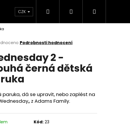
Hledat
Přihlášení
Nákupní
a copy
Menstruační kalhotky a plavky
Hr
CZK
ka
košík
rné
odnoceno
Podrobnosti hodnocení
cení
dnesday 2 -
ktu
ouhá černá dětská
ruka
ček.
 paruka, dá se upravit, nebo zaplést na
,,Wednesday,, z Adams Family.
adem
Kód:
23