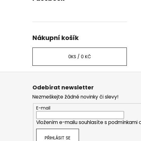
Nákupní košík
0
KS /
0 KČ
Z
á
Odebírat newsletter
p
Nezmeškejte žádné novinky či slevy!
a
t
E-mail
í
Vložením e-mailu souhlasíte s
podmínkami o
PŘIHLÁSIT SE