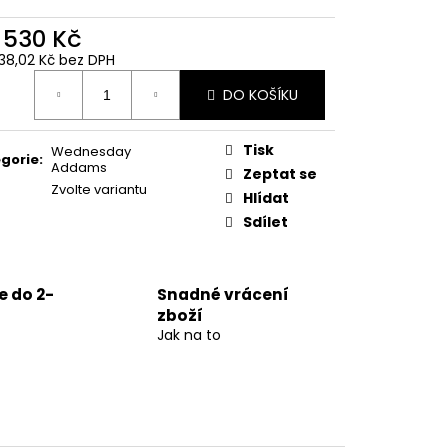
d
530 Kč
38,02 Kč
bez DPH
ná
DO KOŠÍKU
:
Tisk
Wednesday
gorie
:
Addams
Zeptat se
Zvolte variantu
Hlídat
Sdílet
 do 2-
Snadné vrácení
zboží
Jak na to