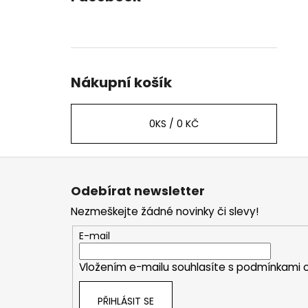
Nákupní košík
0
KS /
0 KČ
Z
á
Odebírat newsletter
p
Nezmeškejte žádné novinky či slevy!
a
t
E-mail
í
Vložením e-mailu souhlasíte s
podmínkami o
PŘIHLÁSIT SE