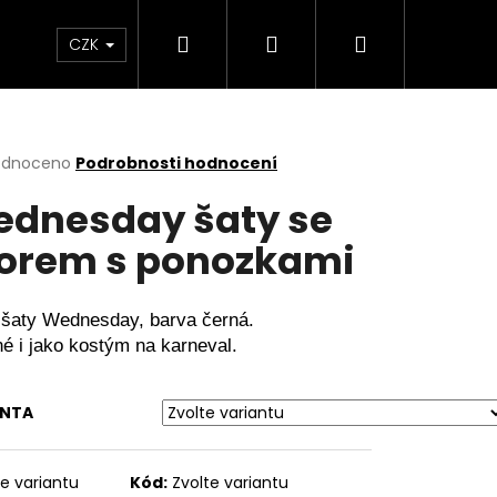
Hledat
Přihlášení
Nákupní
a copy
Menstruační kalhotky a plavky
Hr
CZK
košík
rné
odnoceno
Podrobnosti hodnocení
cení
dnesday šaty se
ktu
orem s ponozkami
ček.
 šaty Wednesday, barva černá. 
é i jako kostým na karneval.
ANTA
te variantu
Kód:
Zvolte variantu