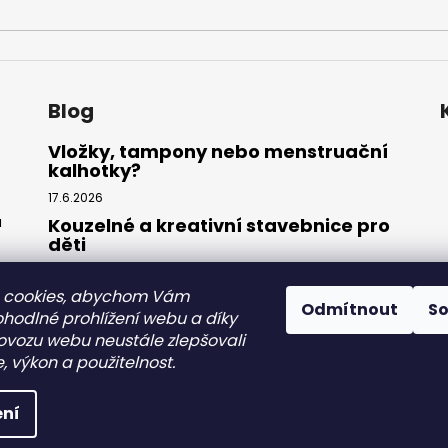
Blog
Vložky, tampony nebo menstruační
kalhotky?
17.6.2026
ů
Kouzelné a kreativní stavebnice pro
děti
27.3.2026
 cookies, abychom Vám
Splňte si sen o mořské panně:
Odmítnout
S
Kompletní sada plavek s ocasem
ohodlné prohlížení webu a díky
ovozu webu neustále zlepšovali
31.7.2025
, výkon a použitelnost.
razena.
Upravit nastavení cookies
ní