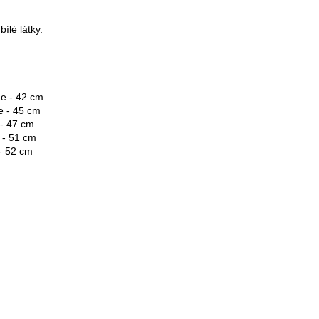
lé látky.

ne - 42 cm
e - 45 cm
 - 47 cm
 - 51 cm