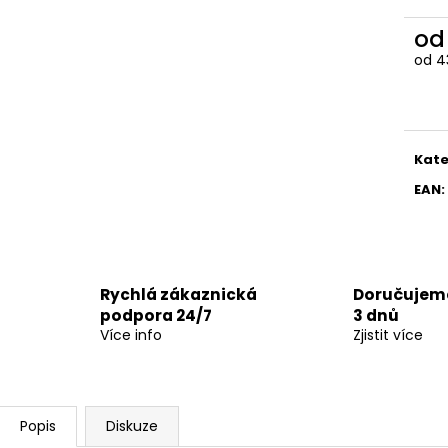
o
od
4
Měr
cena
Kate
EAN
:
Rychlá zákaznická
Doručujeme
podpora 24/7
3 dnů
Více info
Zjistit více
Popis
Diskuze