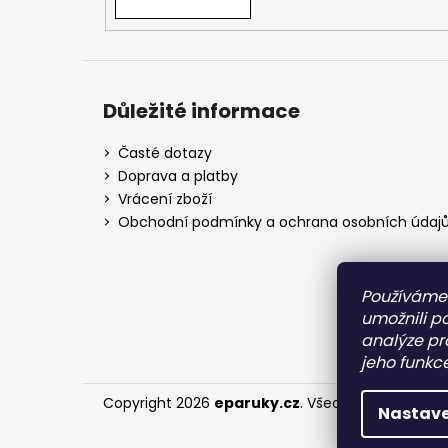
Důležité informace
Časté dotazy
Doprava a platby
Vrácení zboží
Obchodní podmínky a ochrana osobních údaj
Používáme
umožnili p
analýze pr
jeho funkce
Copyright 2026
eparuky.cz
. Všechna práva vyh
Nastave