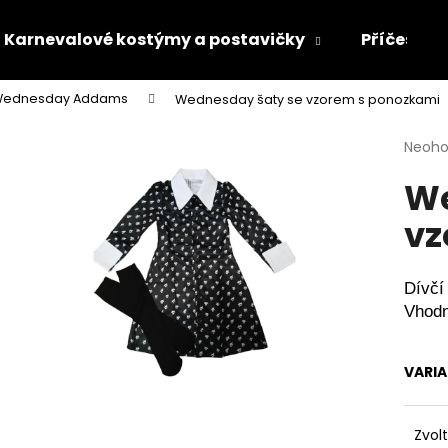
Karnevalové kostýmy a postavičky
Příčesky 
ednesday Addams
Wednesday šaty se vzorem s ponozkami
Co potřebujete najít?
Průmě
Neoh
hodno
We
produ
HLEDAT
je
vz
0,0
z
5
Doporučujeme
hvězdi
Dívčí
Vhodn
VARI
Zvol